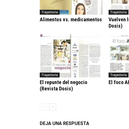
Trayectoria
Trayectoria
Alimentos vs. medicamentos
Vuelven l
Dosis)
Trayectoria
Trayectoria
El repunte del negocio
El foco A
(Revista Dosis)
DEJA UNA RESPUESTA