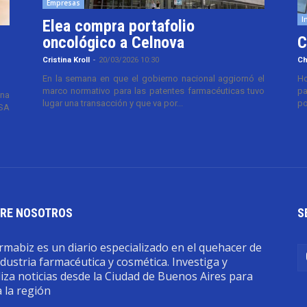
Empresas
I
Elea compra portafolio
oncológico a Celnova
C
Cristina Kroll
-
20/03/2026 10:30
Ch
En la semana en que el gobierno nacional aggiornó el
Ho
marco normativo para las patentes farmacéuticas tuvo
pa
ana
lugar una transacción y que va por...
po
TSA
RE NOSOTROS
S
mabiz es un diario especializado en el quehacer de
ndustria farmacéutica y cosmética. Investiga y
iza noticias desde la Ciudad de Buenos Aires para
 la región