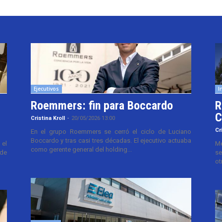
Ejecutivos
I
Roemmers: fin para Boccardo
R
C
Cristina Kroll
-
20/05/2026 13:00
Cr
En el grupo Roemmers se cerró el ciclo de Luciano
Boccardo y tras casi tres décadas. El ejecutivo actuaba
el
Me
como gerente general del holding...
 de
se
ot