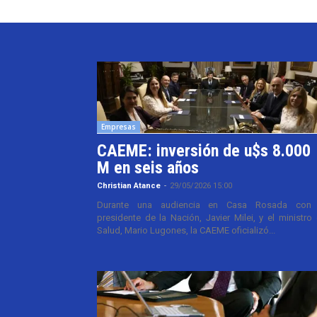
Empresas
CAEME: inversión de u$s 8.000
M en seis años
Christian Atance
-
29/05/2026 15:00
Durante una audiencia en Casa Rosada con 
presidente de la Nación, Javier Milei, y el ministro
Salud, Mario Lugones, la CAEME oficializó...