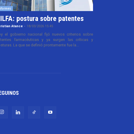
nformes
ILFA: postura sobre patentes
ristian Atance
-
18/03/2026 15:45
y el gobierno nacional fijó nuevos criterios sobre
tentes farmacéuticas y ya surgen las críticas y
sturas. La que se definió prontamente fue la...
EGUINOS