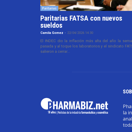
Paritarias
Paritarias FATSA con nuevos
sueldos
Camila Gomez
-
22/04/2026 14:30
El INDEC dio la inflación más alta del año la sem
pasada y al toque los laboratorios y el sindicato FA
salieron a cerrar...
SOB
Phar
la i
anal
toda