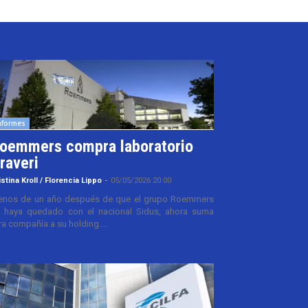
nformes
oemmers compra laboratorio
raveri
istina Kroll / Florencia Lippo
-
05/05/2026 20:00
nos de un año después de que el grupo Roemmers
 haya quedado con el nacional Sidus, ahora suma
ra compañía a su holding....