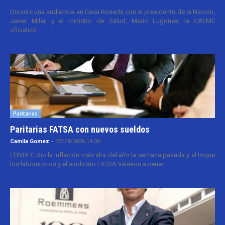
Durante una audiencia en Casa Rosada con el presidente de la Nación,
Javier Milei, y el ministro de Salud, Mario Lugones, la CAEME
oficializó...
Paritarias
Paritarias FATSA con nuevos sueldos
Camila Gomez
-
22/04/2026 14:30
El INDEC dio la inflación más alta del año la semana pasada y al toque
los laboratorios y el sindicato FATSA salieron a cerrar...