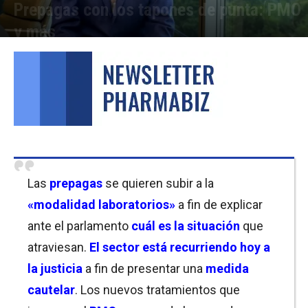
Prepagas con los tapones de punta: PMO
y más
Por
Javier Bartolomeo
-
16/06/2021 12:45
Las
prepagas
se quieren subir a la
«modalidad laboratorios»
a fin de explicar
ante el parlamento
cuál es la situación
que
atraviesan.
El sector está recurriendo hoy a
la justicia
a fin de presentar una
medida
cautelar
. Los nuevos tratamientos que