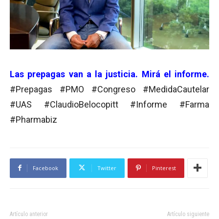
Las prepagas van a la justicia. Mirá el informe.
#Prepagas #PMO #Congreso #MedidaCautelar
#UAS #ClaudioBelocopitt #Informe #Farma
#Pharmabiz
Facebook
Twitter
Pinterest
Artículo anterior
Artículo siguiente