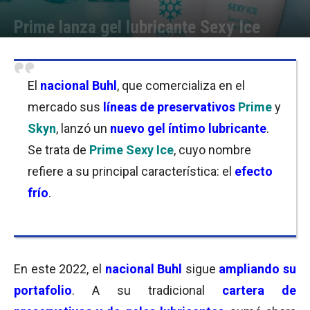
Prime lanza gel lubricante Sexy Ice
Por
Laura Ponasso
-
23/03/2022 09:00
El
nacional Buhl
, que comercializa en el
mercado sus
líneas de preservativos
Prime
y
Skyn
, lanzó un
nuevo gel íntimo lubricante
.
Se trata de
Prime Sexy Ice
, cuyo nombre
refiere a su principal característica: el
efecto
frío
.
En este 2022, el
nacional Buhl
sigue
ampliando su
portafolio
. A su tradicional
cartera de