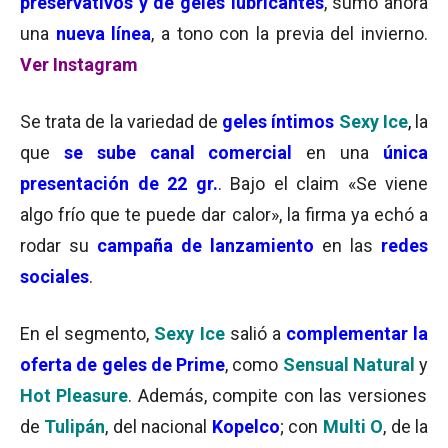
preservativos y de geles lubricantes
, sumó ahora
una
nueva línea
, a tono con la previa del invierno.
Ver Instagram
Se trata de la variedad de
geles íntimos
Sexy Ice
,
la
que
se sube canal comercial
en una
única
presentación de 22 gr.
. Bajo el claim «Se viene
algo frío que te puede dar calor», la firma ya echó a
rodar su
campaña de lanzamiento
en las
redes
sociales
.
En el segmento,
Sexy Ice
salió a
complementar la
oferta de geles de Prime
, como
Sensual Natural
y
Hot Pleasure
. Además, compite con las versiones
de
Tulipán
, del nacional
Kopelco
; con
Multi O
, de la