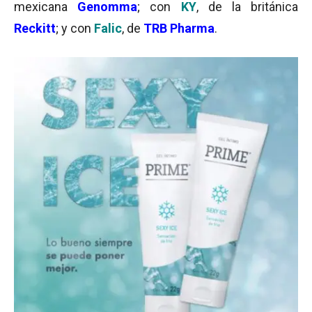
mexicana
Genomma
; con
KY
, de la británica
Reckitt
; y con
Falic
, de
TRB Pharma
.