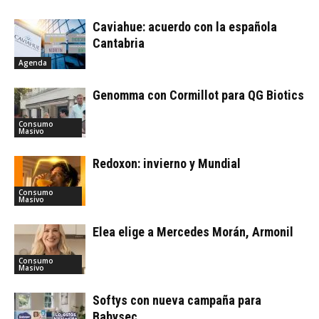
Caviahue: acuerdo con la española
Cantabria
Agenda
Genomma con Cormillot para QG Biotics
Consumo
Masivo
Redoxon: invierno y Mundial
Consumo
Masivo
Elea elige a Mercedes Morán, Armonil
Consumo
Masivo
Softys con nueva campaña para
Babysec