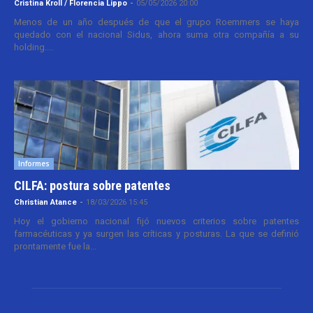
Cristina Kroll / Florencia Lippo
-
05/05/2026 20:00
Menos de un año después de que el grupo Roemmers se haya
quedado con el nacional Sidus, ahora suma otra compañía a su
holding....
Informes
CILFA: postura sobre patentes
Christian Atance
-
18/03/2026 15:45
Hoy el gobierno nacional fijó nuevos criterios sobre patentes
farmacéuticas y ya surgen las críticas y posturas. La que se definió
prontamente fue la...