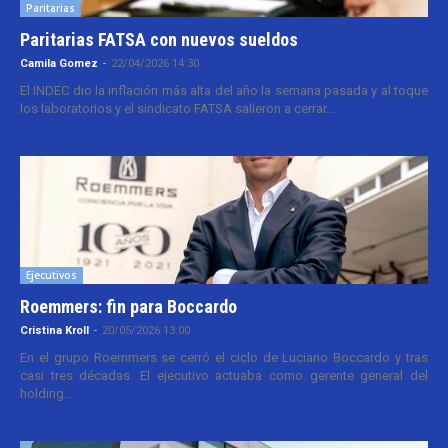
Paritarias
Paritarias FATSA con nuevos sueldos
Camila Gomez
-
22/04/2026 14:30
El INDEC dio la inflación más alta del año la semana pasada y al toque
los laboratorios y el sindicato FATSA salieron a cerrar...
Ejecutivos
Roemmers: fin para Boccardo
Cristina Kroll
-
20/05/2026 13:00
En el grupo Roemmers se cerró el ciclo de Luciano Boccardo y tras
casi tres décadas. El ejecutivo actuaba como gerente general del
holding...