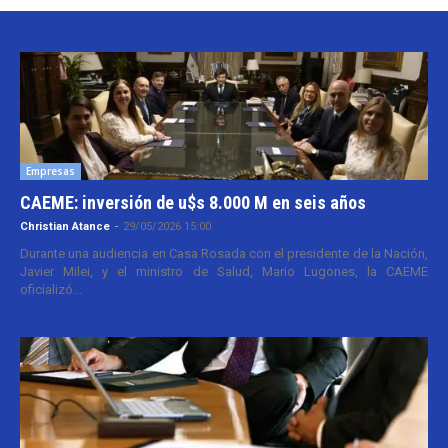
Empresas
CAEME: inversión de u$s 8.000 M en seis años
Christian Atance
-
29/05/2026 15:00
Durante una audiencia en Casa Rosada con el presidente de la Nación,
Javier Milei, y el ministro de Salud, Mario Lugones, la CAEME
oficializó...