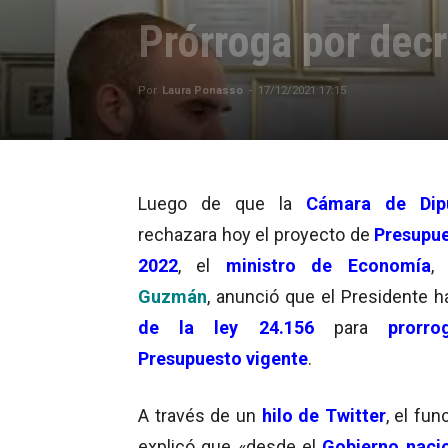
Prórroga por dec
Por
Laura Ponasso
-
17/12/2021 17:15
Luego de que la
Cámara de Dip
rechazara hoy el proyecto de
Presupu
2022
, el
ministro de Economía
Guzmán
, anunció que el Presidente h
de la ley 24.156
para
prorro
Presupuesto vigente
.
A través de un
hilo de Twitter
, el fun
explicó que «desde el
Gobierno naci