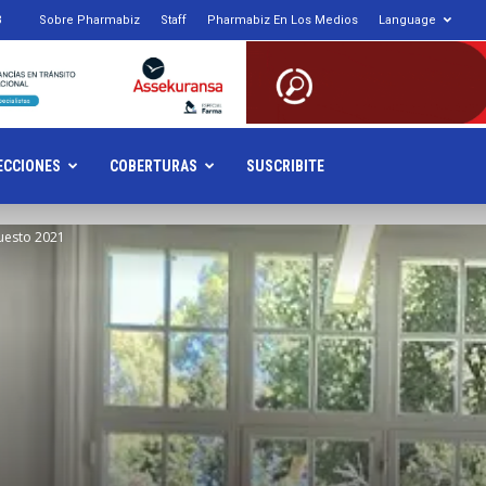
3
Sobre Pharmabiz
Staff
Pharmabiz En Los Medios
Language
armabiz.NET
ECCIONES
COBERTURAS
SUSCRIBITE
uesto 2021