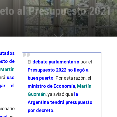
reto al Presupuesto 2021
utados
esto de
El
debate parlamentario
por el
,
Martín
Presupuesto 2022
no llegó a
ará
uso
buen puerto
. Por esta razón, el
gar el
ministro de Economía
,
Martín
Guzmán
, ya avisó que
la
Argentina tendrá presupuesto
cionario
por decreto
.
onal
, ya