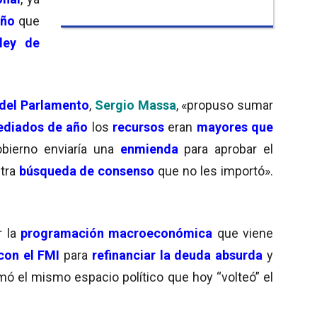
año
que
ley de
r del Parlamento
,
Sergio Massa
, «propuso sumar
ediados de año
los
recursos
eran
mayores que
obierno enviaría una
enmienda
para aprobar el
Otra
búsqueda de consenso
que no les importó».
r la
programación macroeconómica
que viene
con el FMI
para
refinanciar la deuda absurda
y
mó el mismo espacio político que hoy “volteó” el