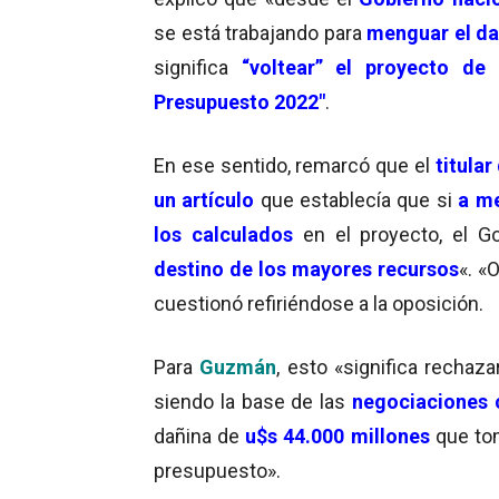
se está trabajando para
menguar el d
significa
“voltear” el proyecto de 
Presupuesto 2022″
.
En ese sentido, remarcó que el
titula
un artículo
que establecía que si
a m
los calculados
en el proyecto, el G
destino de los mayores recursos
«. «
cuestionó refiriéndose a la oposición.
Para
Guzmán
, esto «significa rechaza
siendo la base de las
negociaciones 
dañina de
u$s 44.000 millones
que to
presupuesto».