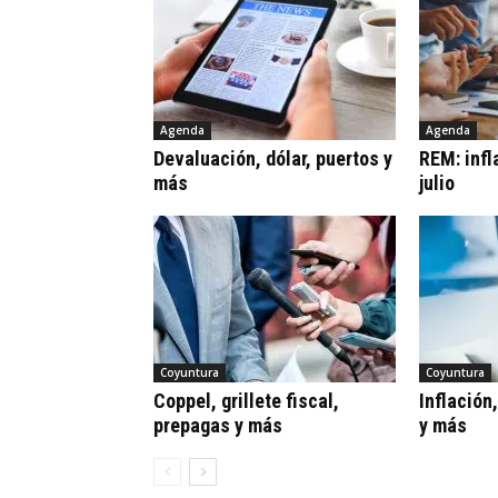
Agenda
Agenda
Devaluación, dólar, puertos y
REM: infl
más
julio
Coyuntura
Coyuntura
Coppel, grillete fiscal,
Inflación
prepagas y más
y más