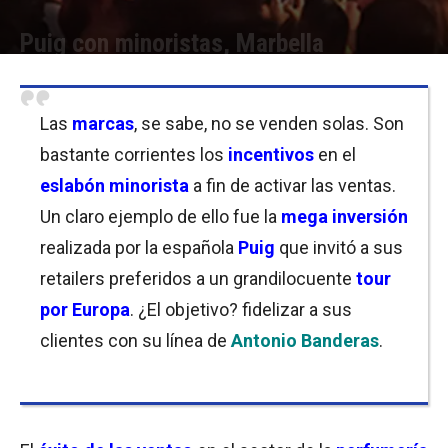
Puig con minoristas, Marbella
Por
Cristina Kroll
-
12/07/2018 09:00
Las
marcas
, se sabe, no se venden solas. Son
bastante corrientes los
incentivos
en el
eslabón minorista
a fin de activar las ventas.
Un claro ejemplo de ello fue la
mega inversión
realizada por la española
Puig
que invitó a sus
retailers preferidos a un grandilocuente
tour
por Europa
. ¿El objetivo? fidelizar a sus
clientes con su línea de
Antonio Banderas
.