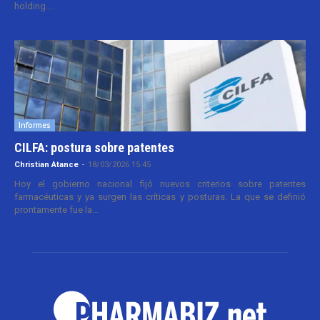
holding....
Informes
CILFA: postura sobre patentes
Christian Atance
-
18/03/2026 15:45
Hoy el gobierno nacional fijó nuevos criterios sobre patentes
farmacéuticas y ya surgen las críticas y posturas. La que se definió
prontamente fue la...