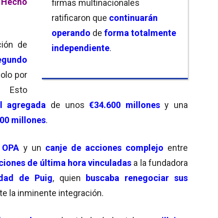
 Hecho
firmas multinacionales
ratificaron que
continuarán
operando
de
forma totalmente
ción de
independiente
.
egundo
solo por
. Esto
il agregada
de unos
€34.600 millones
y una
00 millones
.
a OPA
y un
canje de acciones complejo
entre
iones de última hora vinculadas
a la fundadora
edad de Puig
, quien
buscaba renegociar sus
e la inminente integración.