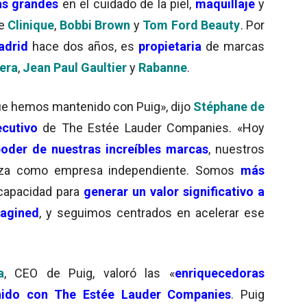
ás grandes
en el cuidado de la piel,
maquillaje
y
ye
Clinique
,
Bobbi Brown
y
Tom Ford Beauty
. Por
adrid
hace dos años, es
propietaria
de marcas
rera
,
Jean Paul Gaultier
y
Rabanne
.
e hemos mantenido con Puig», dijo
Stéphane de
ecutivo
de The Estée Lauder Companies. «Hoy
oder de nuestras increíbles marcas
, nuestros
aleza como empresa independiente. Somos
más
capacidad para
generar un valor significativo a
agined
, y seguimos centrados en acelerar ese
a
, CEO de Puig, valoró las «
enriquecedoras
ido con The Estée Lauder Companies
. Puig