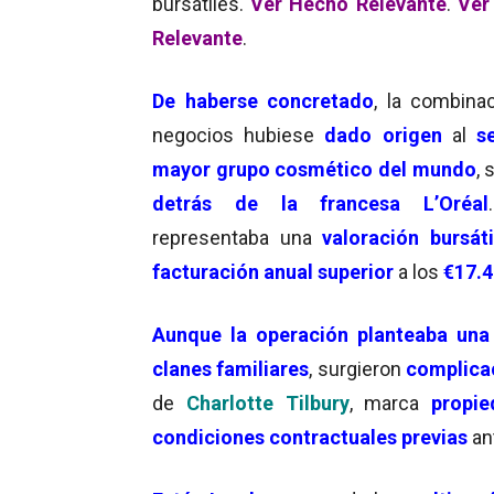
bursátiles.
Ver Hecho Relevante
.
Ver
Relevante
.
De haberse concretado
, la combina
negocios hubiese
dado origen
al
s
mayor grupo cosmético del mundo
, 
detrás de la francesa L’Oréal
representaba una
valoración bursát
facturación anual superior
a los
€17.4
Aunque la
operación planteaba un
clanes familiares
, surgieron
complicac
de
Charlotte Tilbury
, marca
propi
condiciones contractuales previas
ant