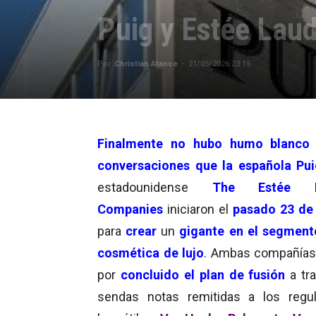
Puig y Estée Laud
Por
Christian Atance
-
21/05/2026 23:15
Finalmente
no hubo humo blanco
conversaciones que la española Pui
estadounidense
The Estée L
Companies
iniciaron el
pasado 23 de
para
crear
un
gigante en el segment
cosmética de lujo
. Ambas compañías
por
concluido el plan de fusión
a tr
sendas notas remitidas a los regu