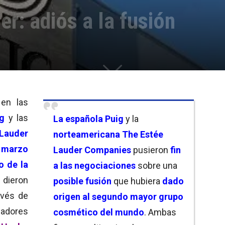
er: adiós a la fusión
en las
g
y las
La
española Puig
y la
auder
norteamericana The Estée
 marzo
Lauder Companies
pusieron
fin
o de la
a las negociaciones
sobre una
 dieron
posible fusión
que hubiera
dado
avés de
origen al
segundo mayor grupo
ladores
cosmético del mundo
.
Ambas