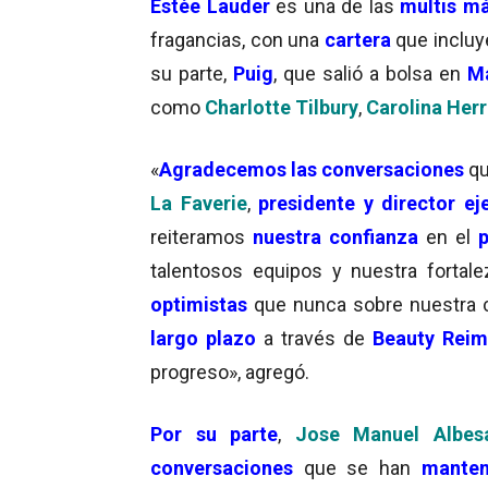
Estée Lauder
es una de las
multis m
fragancias, con una
cartera
que inclu
su parte,
Puig
, que salió a bolsa en
M
como
Charlotte Tilbury
,
Carolina Her
«
Agradecemos las conversaciones
qu
La Faverie
,
presidente y director ej
reiteramos
nuestra confianza
en el
p
talentosos equipos y nuestra fort
optimistas
que nunca sobre nuestra 
largo plazo
a través de
Beauty Reim
progreso», agregó.
Por su parte
,
Jose Manuel Albes
conversaciones
que se han
manten