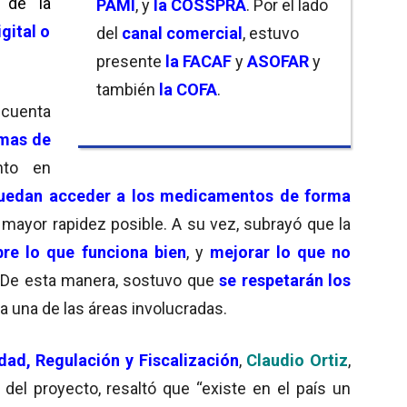
 de la
PAMI
, y
la COSSPRA
. Por el lado
gital o
del
canal comercial
, estuvo
presente
la FACAF
y
ASOFAR
y
también
la COFA
.
 cuenta
emas de
nto en
puedan acceder a los medicamentos de forma
a mayor rapidez posible. A su vez, subrayó que la
bre lo que funciona bien
, y
mejorar lo que no
. De esta manera, sostuvo que
se respetarán los
 una de las áreas involucradas.
dad, Regulación y Fiscalización
,
Claudio Ortiz
,
 del proyecto, resaltó que “existe en el país un