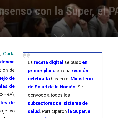
onsenso con la Super, el 
,
Carla
ndencia
La
receta digital
se puso
en
ción de
primer plano
en una
reunión
sejo de
celebrada
hoy en el
Ministerio
ales de
de Salud de la Nación
. Se
PRA),
convocó a todos los
ntes de
subsectores del sistema de
bjetivo
salud
. Participaron
la Super
,
el