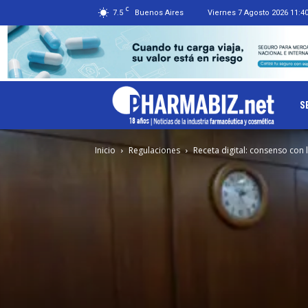
C
7.5
Buenos Aires
Viernes 7 Agosto 2026 11:4
Ph
S
Inicio
Regulaciones
Receta digital: consenso con 