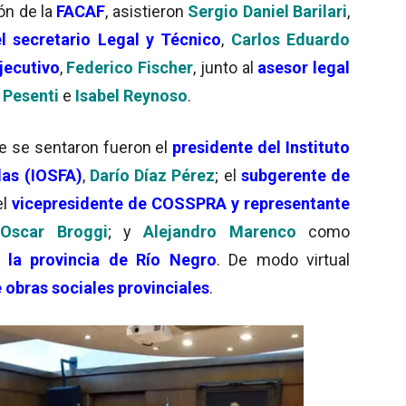
ón de la
FACAF
, asistieron
Sergio Daniel Barilari
,
el secretario Legal y Técnico
,
Carlos Eduardo
jecutivo
,
Federico Fischer
, junto al
asesor legal
 Pesenti
e
Isabel Reynoso
.
ue se sentaron fueron el
presidente del Instituto
das (IOSFA)
,
Darío Díaz Pérez
; el
subgerente de
el
vicepresidente de COSSPRA y representante
,
Oscar Broggi
; y
Alejandro Marenco
como
e la provincia de Río Negro
. De modo virtual
 obras sociales provinciales
.