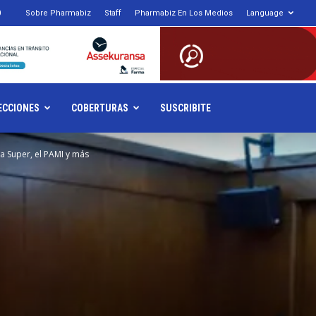
0
Sobre Pharmabiz
Staff
Pharmabiz En Los Medios
Language
armabiz.NET
ECCIONES
COBERTURAS
SUSCRIBITE
la Super, el PAMI y más