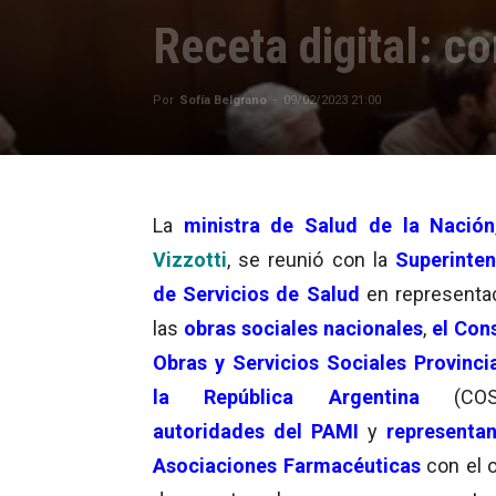
Receta digital: c
Por
Sofía Belgrano
-
09/02/2023 21:00
La
ministra de Salud de la Nación
Vizzotti
, se reunió con la
Superinte
de Servicios de Salud
en representa
las
obras sociales nacionales
,
el Con
Obras y Servicios Sociales Provinci
la República Argentina
(COSS
autoridades del PAMI
y
representa
Asociaciones Farmacéuticas
con el o