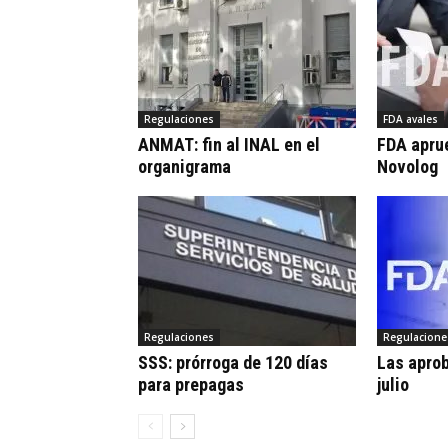
Regulaciones
FDA avales
ANMAT: fin al INAL en el
FDA apru
organigrama
Novolog
Regulaciones
Regulacione
SSS: prórroga de 120 días
Las apro
para prepagas
julio