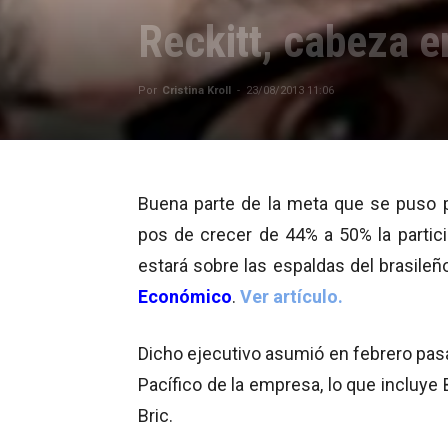
Reckitt, cabeza e
Por
Cristina Kroll
-
23/08/2013 11:06
Buena parte de la meta que se puso p
pos de crecer de 44% a 50% la parti
estará sobre las espaldas del brasile
Económico
.
Ver artículo.
Dicho ejecutivo asumió en febrero pasa
Pacífico de la empresa, lo que incluye Br
Bric.