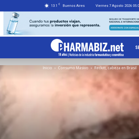
C
13.1
Buenos Aires
Viernes 7 Agosto 2026 05:
Ph
S
Inicio
Consumo Masivo
Reckitt, cabeza en Brasil