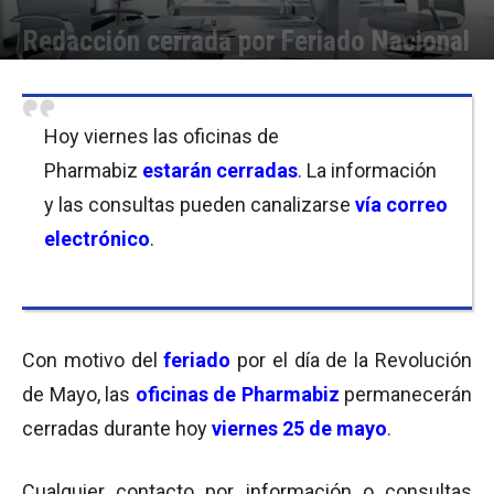
Redacción cerrada por Feriado Nacional
Por
Equipo de Redacción
-
25/05/2018 10:30
Hoy viernes las oficinas de
Pharmabiz
estarán cerradas
. La información
y las consultas pueden canalizarse
vía correo
electrónico
.
Con motivo del
feriado
por el día de la Revolución
de Mayo, las
oficinas de Pharmabiz
permanecerán
cerradas durante hoy
viernes 25 de mayo
.
Cualquier contacto por información o consultas