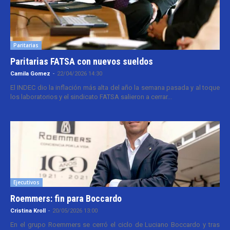
Paritarias
Paritarias FATSA con nuevos sueldos
Camila Gomez
-
22/04/2026 14:30
El INDEC dio la inflación más alta del año la semana pasada y al toque
los laboratorios y el sindicato FATSA salieron a cerrar...
Ejecutivos
Roemmers: fin para Boccardo
Cristina Kroll
-
20/05/2026 13:00
En el grupo Roemmers se cerró el ciclo de Luciano Boccardo y tras