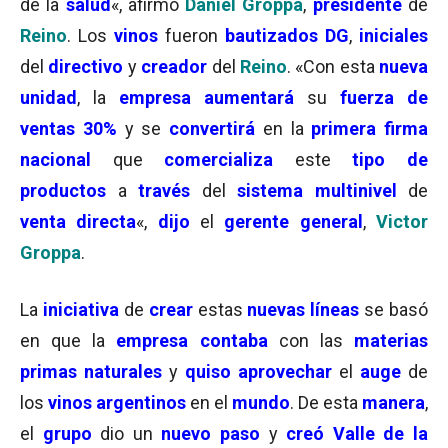
de la
salud
«, afirmó
Daniel Groppa
,
presidente
de
Reino
. Los
vinos
fueron
bautizados DG
,
iniciales
del
directivo
y
creador
del
Reino
. «Con esta
nueva
unidad
, la
empresa
aumentará
su
fuerza de
ventas 30%
y se
convertirá
en la
primera firma
nacional
que
comercializa
este
tipo de
productos
a
través
del
sistema multinivel
de
venta directa
«,
dijo
el
gerente general
,
Victor
Groppa
.
La
iniciativa
de
crear
estas
nuevas líneas
se basó
en que la
empresa contaba
con las
materias
primas naturales
y
quiso aprovechar
el
auge
de
los
vinos argentinos
en el
mundo
. De esta
manera
,
el
grupo
dio un
nuevo paso
y
creó Valle de la