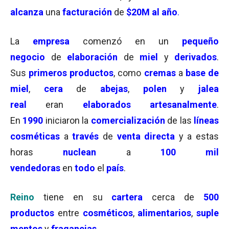
alcanza
una
facturación
de
$20M al año
.
La
empresa
comenzó en un
pequeño
negocio
de
elaboración
de
miel
y
derivados
.
Sus
primeros productos
, como
cremas
a
base de
miel
,
cera
de
abejas
,
polen
y
jalea
real
eran
elaborados artesanalmente
.
En
1990
iniciaron la
comercialización
de las
líneas
cosméticas
a
través
de
venta directa
y a estas
horas
nuclean
a
100 mil
vendedoras
en
todo
el
país
.
Reino
tiene en su
cartera
cerca de
500
productos
entre
cosméticos
,
alimentarios
,
suple
mentos
y
fragancias
.