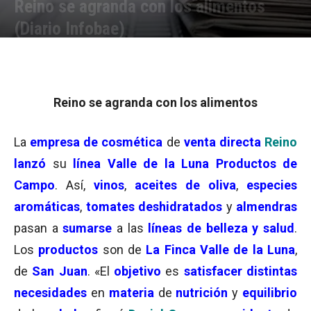
Reino se agranda con los alimentos
(Diario Infobae)
Por
Equipo de Redacción
-
12/08/2003 15:03
Reino se agranda con los alimentos
La
empresa de cosmética
de
venta directa
Reino
lanzó
su
línea Valle de la Luna Productos de
Campo
. Así,
vinos
,
aceites de oliva
,
especies
aromáticas
,
tomates deshidratados
y
almendras
pasan a
sumarse
a las
líneas de belleza y salud
.
Los
productos
son de
La Finca Valle de la Luna
,
de
San Juan
. «El
objetivo
es
satisfacer
distintas
necesidades
en
materia
de
nutrición
y
equilibrio