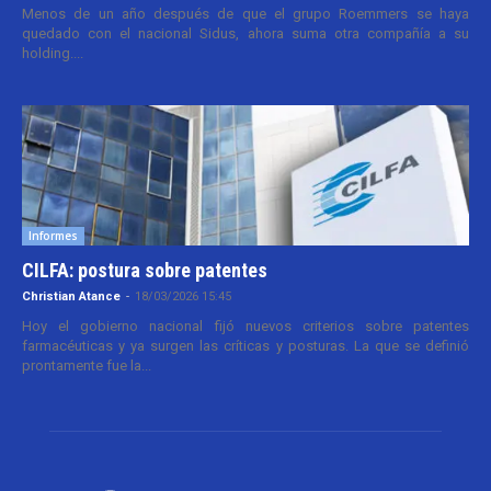
Menos de un año después de que el grupo Roemmers se haya
quedado con el nacional Sidus, ahora suma otra compañía a su
holding....
Informes
CILFA: postura sobre patentes
Christian Atance
-
18/03/2026 15:45
Hoy el gobierno nacional fijó nuevos criterios sobre patentes
farmacéuticas y ya surgen las críticas y posturas. La que se definió
prontamente fue la...