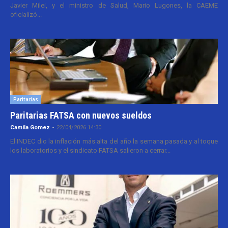
Javier Milei, y el ministro de Salud, Mario Lugones, la CAEME
oficializó...
Paritarias
Paritarias FATSA con nuevos sueldos
Camila Gomez
-
22/04/2026 14:30
El INDEC dio la inflación más alta del año la semana pasada y al toque
los laboratorios y el sindicato FATSA salieron a cerrar...