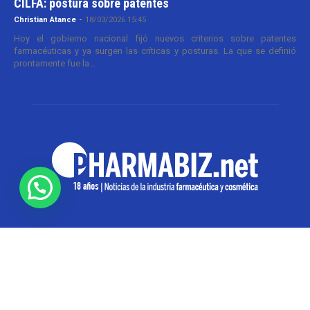
CILFA: postura sobre patentes
Christian Atance
-
18/03/2026 15:45
Hoy el gobierno nacional fijó nuevos criterios sobre patentes
farmacéuticas y ya surgen las críticas y posturas. La que se definió
prontamente fue la...
SOBRE NOSOTROS
Pharmabiz es un diario especializado en el quehacer
de la industria farmacéutica y cosmética. Investiga y
analiza noticias desde la Ciudad de Buenos Aires para