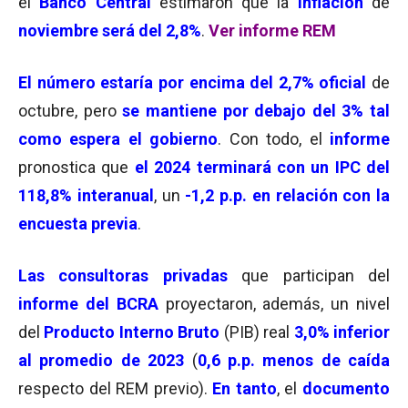
el
Banco Central
estimaron que la
inflación
de
noviembre será del 2,8%
.
Ver informe REM
El
número estaría por encima del 2,7% oficial
de
octubre, pero
se mantiene por debajo del 3% tal
como espera el gobierno
. Con todo, el
informe
pronostica que
el 2024 terminará con un IPC del
118,8% interanual
, un
-1,2 p.p. en relación con la
encuesta previa
.
Las
consultoras privadas
que participan del
informe del BCRA
proyectaron, además, un nivel
del
Producto Interno Bruto
(PIB) real
3,0% inferior
al promedio de 2023
(
0,6 p.p. menos de caída
respecto del REM previo).
En tanto
, el
documento