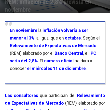
REM: inflación de 2,8% prevista en
noviembre
Por
Florencia Lippo
-
05/12/2024 18:15
En
noviembre
la
inflación volvería a ser
menor al 3%
, al igual que en
octubre
. Según el
Relevamiento de Expectativas de Mercado
(REM) elaborado por el
Banco Central
, el
IPC
sería del 2,8%
. El
número oficial
se dará a
conocer
el miércoles 11 de diciembre
.
Las
consultoras
que participan del
Relevamiento
de Expectativas de Mercado
(REM) elaborado por