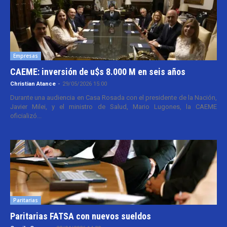
Empresas
CAEME: inversión de u$s 8.000 M en seis años
Christian Atance
-
29/05/2026 15:00
Durante una audiencia en Casa Rosada con el presidente de la Nación,
Javier Milei, y el ministro de Salud, Mario Lugones, la CAEME
oficializó...
Paritarias
Paritarias FATSA con nuevos sueldos