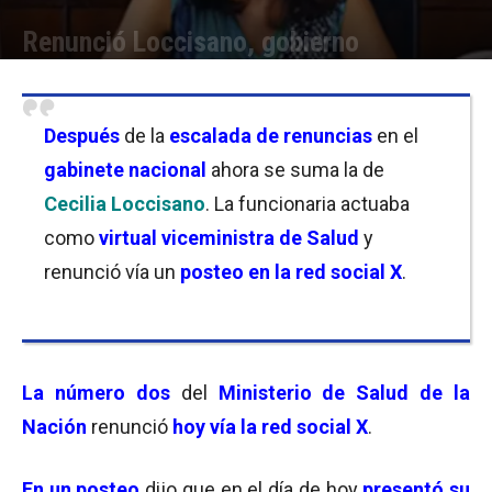
Renunció Loccisano, gobierno
Por
Equipo de Redacción
-
03/11/2025 23:45
Después
de la
escalada de renuncias
en el
gabinete nacional
ahora se suma la de
Cecilia Loccisano
. La funcionaria actuaba
como
virtual viceministra de Salud
y
renunció vía un
posteo en la red social X
.
La número dos
del
Ministerio de Salud de la
Nación
renunció
hoy vía la red social X
.
En un posteo
dijo que en el día de hoy
presentó su