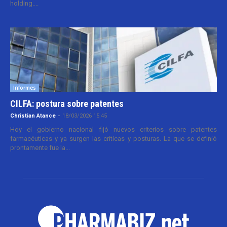
holding....
Informes
CILFA: postura sobre patentes
Christian Atance
-
18/03/2026 15:45
Hoy el gobierno nacional fijó nuevos criterios sobre patentes
farmacéuticas y ya surgen las críticas y posturas. La que se definió
prontamente fue la...