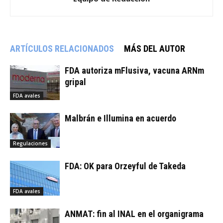
ARTÍCULOS RELACIONADOS
MÁS DEL AUTOR
FDA autoriza mFlusiva, vacuna ARNm
gripal
FDA avales
Malbrán e Illumina en acuerdo
Regulaciones
FDA: OK para Orzeyful de Takeda
FDA avales
ANMAT: fin al INAL en el organigrama