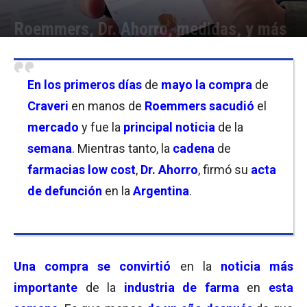
Roemmers, Dr. Ahorro, medidas, y más
Por
Equipo de Redacción
-
10/05/2026 21:00
En los primeros días
de
mayo la compra
de
Craveri
en manos de
Roemmers sacudió
el
mercado
y fue la
principal noticia
de la
semana
. Mientras tanto, la
cadena
de
farmacias low cost
,
Dr. Ahorro
, firmó su
acta
de defunción
en la
Argentina
.
Una compra se convirtió
en la
noticia más
importante
de la
industria de farma
en
esta