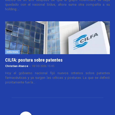
quedado con el nacional Sidus, ahora suma otra compañía a su
holding....
Informes
CILFA: postura sobre patentes
Christian Atance
-
18/03/2026 15:45
Hoy el gobierno nacional fijó nuevos criterios sobre patentes
farmacéuticas y ya surgen las críticas y posturas. La que se definió
prontamente fue la...