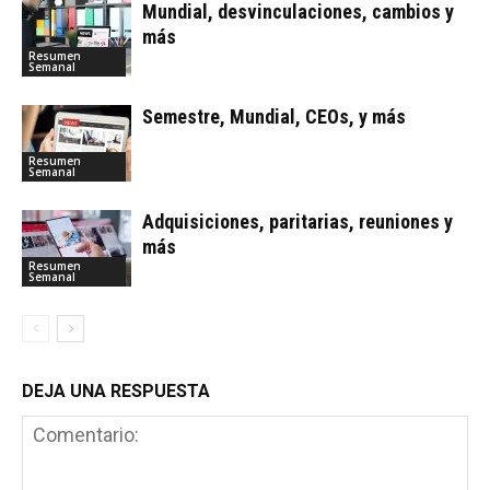
Mundial, desvinculaciones, cambios y
más
Resumen
Semanal
Semestre, Mundial, CEOs, y más
Resumen
Semanal
Adquisiciones, paritarias, reuniones y
más
Resumen
Semanal
DEJA UNA RESPUESTA