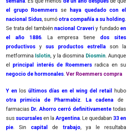
semana
. Es que menos
de un año después
de que
el grupo Roemmers
se
haya quedado con el
nacional Sidus
, sumó
otra compañía a su holding
.
Se trata del también
nacional Craveri
y fundado
en
el año 1886
. La empresa tiene
dos sites
productivos
y
sus productos estrella
son la
metformina
Islotin
, y la diosmina
Diosmin
. Aunque
el
principal interés de Roemmers
radica en su
negocio de hormonales
.
Ver Roemmers compra
Y en
los
últimos días en el wing del retail
hubo
otra primicia de Pharmabiz
.
La cadena
de
farmacias
Dr. Ahorro
cerró definitivamente
todas
sus
sucursales
en la
Argentina
. Le quedaban
33 en
pie
. Sin
capital
de
trabajo
, ya le resultaba