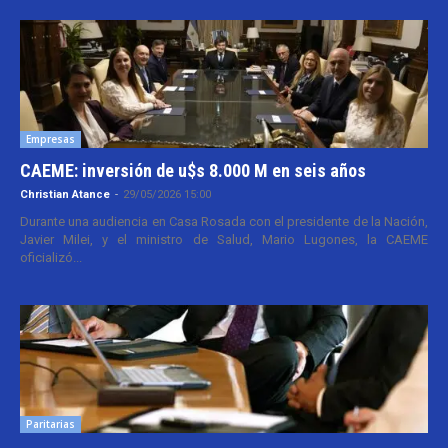
Empresas
CAEME: inversión de u$s 8.000 M en seis años
Christian Atance
-
29/05/2026 15:00
Durante una audiencia en Casa Rosada con el presidente de la Nación,
Javier Milei, y el ministro de Salud, Mario Lugones, la CAEME
oficializó...
Paritarias