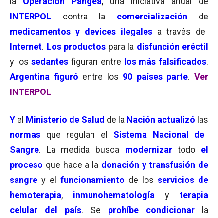
la
Operación Pangea
, una iniciativa anual de
INTERPOL
contra la
comercialización
de
medicamentos y devices ilegales
a través de
Internet
.
Los productos
para la
disfunción eréctil
y los
sedantes
figuran entre
los más falsificados
.
Argentina figuró
entre los
90 países parte
.
Ver
INTERPOL
Y
el
Ministerio de Salud
de la
Nación
actualizó
las
normas
que regulan el
Sistema Nacional de
Sangre
. La medida busca
modernizar
todo
el
proceso
que hace a la
donación y transfusión de
sangre
y el
funcionamiento
de los
servicios de
hemoterapia
,
inmunohematología
y
terapia
celular del país
. Se
prohíbe condicionar
la