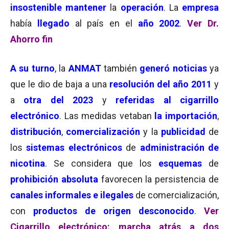
insostenible
mantener
la
operación
. La
empresa
había
llegado
al país en el
año 2002
.
Ver Dr.
Ahorro fin
A su turno
, la
ANMAT
también
generó noticias
ya
que le dio de baja a una
resolución del año 2011
y
a
otra del 2023
y
referidas al cigarrillo
electrónico
. Las medidas vetaban
l
a importación
,
distribución
,
comercialización
y la
publicidad
de
los
sistemas electrónicos
de
administración de
nicotina
. Se considera que los
esquemas
de
prohibición absoluta
favorecen la persistencia de
canales informales e ilegales
de comercialización,
con
productos de origen desconocido
.
Ver
Cigarrillo electrónico: marcha atrás a dos