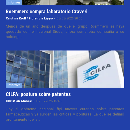
Informes
Roemmers compra laboratorio Craveri
Cristina Kroll / Florencia Lippo
-
05/05/2026 20:00
Menos de un año después de que el grupo Roemmers se haya
quedado con el nacional Sidus, ahora suma otra compañía a su
holding....
Informes
CILFA: postura sobre patentes
Christian Atance
-
18/03/2026 15:45
Hoy el gobierno nacional fijó nuevos criterios sobre patentes
farmacéuticas y ya surgen las críticas y posturas. La que se definió
prontamente fue la...