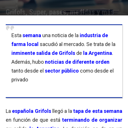
Grifols, Super, pases, medidas y más
Por
Equipo de Redacción
-
09/04/2023 21:00
Esta
semana
una noticia de la
industria de
farma local
sacudió al mercado. Se trata de la
inminente
salida de Grifols
de
la Argentina
.
Además, hubo
noticias de diferente orden
tanto desde el
sector público
como desde el
privado
La
española Grifols
llegó a la
tapa de esta semana
en función de que está
terminando de organizar