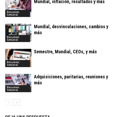
Mundial, inflación, resultados y más
Resumen
Semanal
Mundial, desvinculaciones, cambios y
más
Resumen
Semanal
Semestre, Mundial, CEOs, y más
Resumen
Semanal
Adquisiciones, paritarias, reuniones y
más
Resumen
Semanal