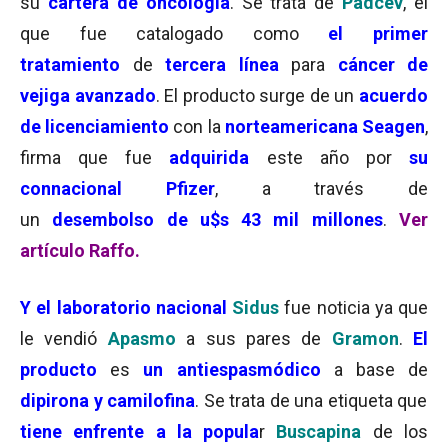
su
cartera de oncología
. Se trata de
Padcev
, el
que fue catalogado como
el primer
tratamiento
de
tercera línea
para
cáncer de
vejiga avanzado
. El producto surge de un
acuerdo
de licenciamiento
con la
norteamericana Seagen
,
firma que fue
adquirida
este año por
su
connacional Pfizer
, a través de
un
desembolso
de u$s 43 mil millones
.
Ver
artículo Raffo.
Y el laboratorio nacional
Sidus
fue noticia ya que
le vendió
Apasmo
a sus pares de
Gramon
.
El
producto
es
un antiespasmódico
a base de
dipirona y camilofina
. Se trata de una etiqueta que
tiene enfrente a la popula
r
Buscapina
de los