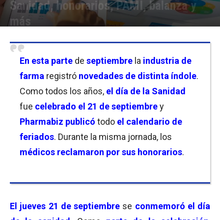
Sanidad, honorarios, PAMI, balanza y
más
Por
Equipo de Redacción
-
24/09/2023 21:30
En esta parte
de
septiembre
la
industria de
farma
registró
novedades de distinta índole
.
Como todos los años,
el día de la Sanidad
fue
celebrado el 21 de septiembre
y
Pharmabiz publicó
todo
el calendario de
feriados
. Durante la misma jornada, los
médicos reclamaron por sus honorarios
.
El
jueves 21 de septiembre
se
conmemoró el día