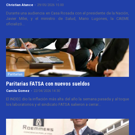
Christian Atance
-
29/05/2026 15:00
Durante una audiencia en Casa Rosada con el presidente de la Nación,
Javier Milei, y el ministro de Salud, Mario Lugones, la CAEME
oficializó...
Paritarias
Paritarias FATSA con nuevos sueldos
Camila Gomez
-
22/04/2026 14:30
El INDEC dio la inflación más alta del año la semana pasada y al toque
los laboratorios y el sindicato FATSA salieron a cerrar...