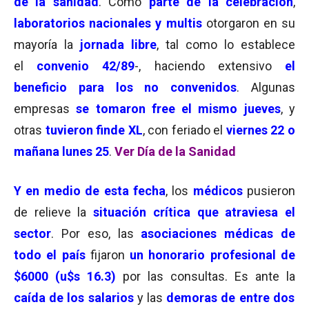
de la sanidad
. Como
parte de la celebración
,
laboratorios nacionales y multis
otorgaron en su
mayoría la
jornada libre
, tal como lo establece
el
convenio 42/89
-, haciendo extensivo
el
beneficio para los no convenidos
. Algunas
empresas
se tomaron free el mismo jueves
, y
otras
tuvieron finde XL
, con feriado el
viernes 22 o
mañana lunes 25
.
Ver Día de la Sanidad
Y en medio de esta fecha
, los
médicos
pusieron
de relieve la
situación crítica que atraviesa el
sector
. Por eso, las
asociaciones médicas de
todo el país
fijaron
un honorario profesional de
$6000
(u$s 16.3)
por las consultas. Es ante la
caída de los salarios
y las
demoras de entre dos