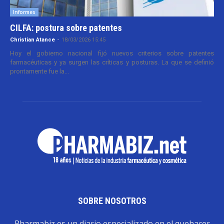
Informes
CILFA: postura sobre patentes
Christian Atance
-
18/03/2026 15:45
Hoy el gobierno nacional fijó nuevos criterios sobre patentes
farmacéuticas y ya surgen las críticas y posturas. La que se definió
prontamente fue la...
SOBRE NOSOTROS
Pharmabiz es un diario especializado en el quehacer