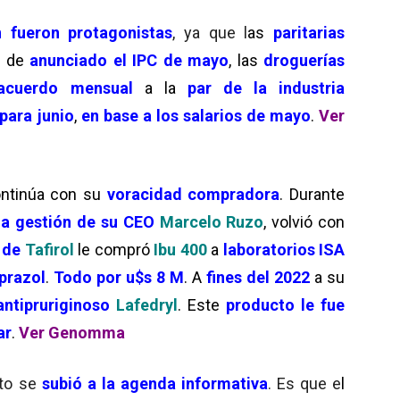
 fueron protagonistas
, ya que l
as
paritarias
o de
anunciado el IPC de mayo
, las
droguerías
acuerdo mensual
a la
par de la industria
para junio
,
en base a los salarios de mayo
.
Ver
ntinúa con su
voracidad compradora
. Durante
la gestión de su CEO
Marcelo Ruzo
, volvió con
 de
Tafirol
le compró
Ibu 400
a
laboratorios ISA
prazol
.
Todo por u$s 8 M
. A
fines del 2022
a su
antipruriginoso
Lafedryl
. Este
producto le fue
ar
.
Ver Genomma
to se
subió a la agenda informativa
. Es que e
l