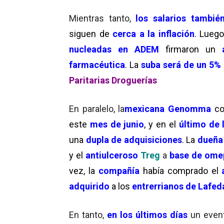
Mientras tanto,
los salarios también
siguen de
cerca a la inflación
. Lueg
nucleadas en ADEM
firmaron un
farmacéutica
. La
suba será de un 5% 
Paritarias Droguerías
En paralelo, la
mexicana Genomma
co
este
mes de junio
, y en el
último de 
una
dupla de adquisiciones
. La
dueña
y el
antiulceroso
Treg
a
base de ome
vez, la
compañía
había comprado el
adquirido
a los
entrerrianos de Lafed
En tanto,
en los últimos días
un even