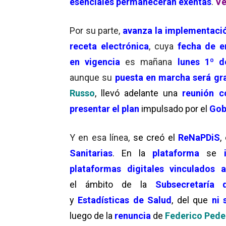
esenciales
permanecerán exentas
.
Ve
Por su parte,
avanza la implementaci
receta electrónica
, cuya
fecha de e
en vigencia
es mañana
lunes 1º d
aunque su
puesta en marcha será gr
Russo
, llevó adelante una
reunión c
presentar el plan
impulsado por el
Gob
Y en esa línea,
se creó el
ReNaPDiS
,
Sanitarias
. En la
plataforma
se
plataformas digitales vinculados a
el ámbito de la
Subsecretaría 
y
Estadísticas de Salud
, del que
ni 
luego de la
renuncia
de
Federico Pede