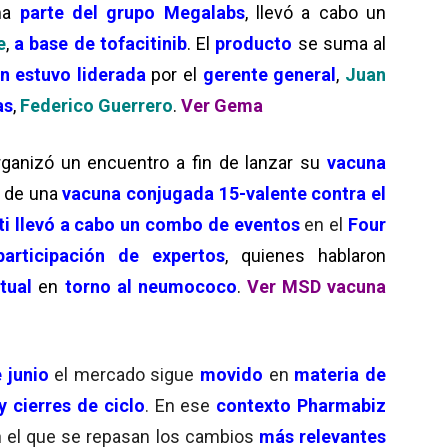
rma
parte del grupo Megalabs
, llevó a cabo un
e
,
a base de tofacitinib
. El
producto
se suma al
ón estuvo liderada
por el
gerente general
,
Juan
as
,
Federico Guerrero
.
Ver Gema
ganizó un encuentro a fin de lanzar su
vacuna
a de una
vacuna conjugada 15-valente contra el
ti llevó a cabo un combo de eventos
en el
Four
participación de expertos
, quienes hablaron
tual
en
torno al neumococo
.
Ver MSD vacuna
 junio
el mercado sigue
movido
en
materia de
y cierres de ciclo
. En ese
contexto Pharmabiz
n el que se repasan los cambios
más relevantes