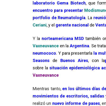
laboratorio Gema Biotech
, que fo
encuentro para presentar
Modismun
portfolio de Reumatología
. La
reuni
Ceriani
, y el
gerente nacional
de
Vent
Y l
a
norteamericana MSD
también or
Vaxneuvance
en la
Argentina
. Se trat
neumococo
. Y para presentarla
la mul
Seasons
de
Buenos Aires
, con la
sobre la
situación epidemiológica ac
Vaxneuvance
Mientras tanto,
en los últimos días de
movimientos de escritorios, salidas 
realizó un
nuevo informe de pases
, e