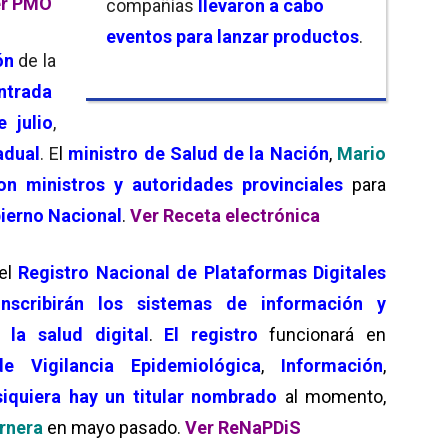
r PMO
compañías
llevaron a cabo
eventos para lanzar productos
.
ón
de la
ntrada
e julio
,
adual
. E
l
ministro de Salud de la Nación
,
Mario
on ministros y autoridades provinciales
para
ierno Nacional
.
Ver Receta electrónica
 el
Registro Nacional de Plataformas Digitales
inscribirán los sistemas de información y
 la salud digital
.
El registro
funcionará en
de Vigilancia Epidemiológica
,
Información
,
siquiera hay un titular nombrado
al momento,
rnera
en mayo pasado.
Ver ReNaPDiS