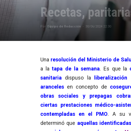
Recetas, paritari
Por
Equipo de Redacción
-
30/06/2024 22:30
Una
resolución del Ministerio de Sal
a la
tapa de la semana
. Es que la
sanitaria
dispuso la
liberalización
aranceles
en concepto de
cosegur
obras sociales y prepagas cobra
ciertas prestaciones médico-asiste
contempladas en el PMO
. A su v
determinó que
aquellas identificad