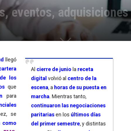
as, eventos, adquisiciones
ud
llegó
cartera
Al
cierre de junio
la
receta
 de los
digital
volvió al
centro de la
os
que
escena
, a
horas de su puesta en
n
para
marcha
. Mientras tanto,
nciales
continuaron las negociaciones
ez, se
paritarias
en los
últimos días
as como
del primer semestre
, y distintas