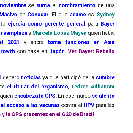
noviembre
se
suma
el
nombramiento
de una
 Masivo
en
Conosur
. El que
asume
es
Sydney
to
ejercía como gerente general
para
Bayer
l reemplaza
a
Marcela López Mayén
quien había
el 2021
y ahora
toma funciones en Asia
Growth
con base en
Japón
.
Ver Bayer: Rebello
d
generó
noticias
ya que participó de la
cumbre
nte
el titular del organismo
,
Tedros Adhanom
, quien
encabeza la OPS
. En ese marco
se alentó
el acceso a las vacunas
contra el
HPV
para las
y la OPS presentes en el G20 de Brasil