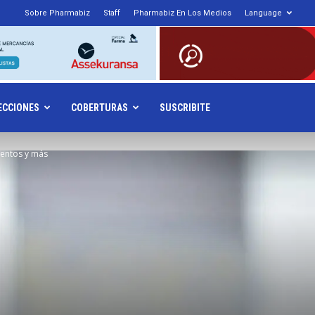
Sobre Pharmabiz
Staff
Pharmabiz En Los Medios
Language
armabiz.NET
ECCIONES
COBERTURAS
SUSCRIBITE
ientos y más