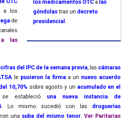
de OTC
los medicamentos OTC
a
las
 a los
góndolas
tras un
decreto
rega
de
presidencial
.
anales
a las
 cifras del IPC de la semana previa
, las
cámaras
ATSA
le
pusieron la firma
a un
nuevo acuerdo
del 10,70%
sobre agosto y un
acumulado en el
se estableció
una nueva instancia de
5
. Lo mismo sucedió con las
droguerías
jaron una
suba del mismo tenor
.
Ver Paritarias