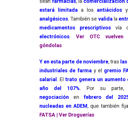
sean
farmacias
, la
comercialización 
estará limitada
a los
antiácidos
y
analgésicos
. También se
valida
la
ent
medicamentos prescriptivos
vía c
electrónicos
.
Ver OTC vuelven 
góndolas
Y en esta parte de noviembre
, tras
las
industriales de farma
y el
gremio F
salarial
. El
trato genera un aumento 
año del 107%
. Por su parte, 
negociación
en
febrero del 202
nucleadas en ADEM
, que también fi
FATSA |
Ver Droguerías