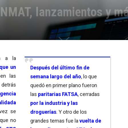
 ANMAT, lanzamientos y m
n a la
 que un
Después del
último fin de
en las
semana largo del año
, lo que
 detrás
quedó en primer plano fueron
igencia
las
paritarias FATSA
, cerradas
alidada
por la industria y las
 vez se
droguerías
. Y otro de los
que no
grandes temas fue la
vuelta de