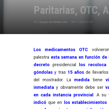
Paritarias, OTC,
Por
Equipo de Redacción
-
24/11/2024 21:00
Los
medicamentos OTC
volviero
palestra
esta semana en función de
decreto
presidencial
los recoloca
góndolas
y
tras
15 años
de llevarlos
del mostrador. La
medida
tiene
v
inmediata
y obviamente debe ser
v
en cada instancia provincial
. A su
indicó
que en
los establecimientos