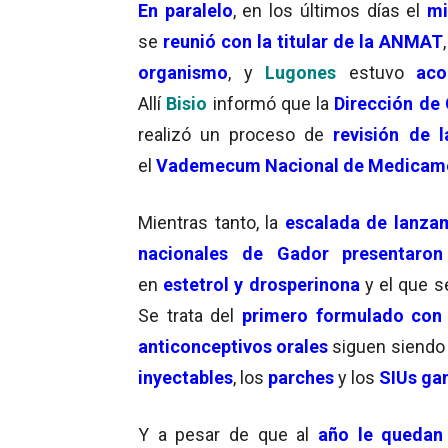
En paralelo
, en los últimos días el
mi
se
reunió con la titular de la ANMAT
,
organismo
, y
Lugones
estuvo
aco
Allí
Bisio
informó que la
Dirección de
realizó un proceso de
revisión de 
el
Vademecum Nacional de Medicam
Mientras tanto, la
escalada de lanza
nacionales de Gador
presentaro
en
estetrol
y drosperinona
y el que 
Se trata del
primero formulado con 
anticonceptivos orales
siguen siendo
inyectables
, los
parches
y los
SIUs gan
Y a pesar de que al
año le quedan