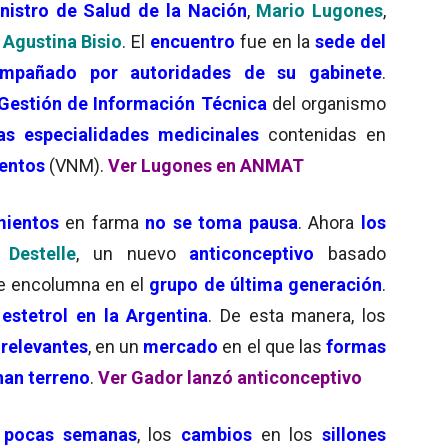
nistro de Salud de la Nación
,
Mario Lugones
,
Agustina Bisio
. El
encuentro
fue en la
sede del
mpañado por autoridades de su gabinete
.
 Gestión de Información Técnica
del organismo
las especialidades medicinales
contenidas en
entos
(VNM).
Ver Lugones en ANMAT
mientos
en farma
no se toma pausa
. Ahora
los
n
Destelle
, un nuevo
anticonceptivo
basado
se encolumna en el
grupo de última generación
.
estetrol en la Argentina
. De esta manera, los
relevantes
, en un
mercado
en el que las
formas
an terreno
.
Ver Gador lanzó anticonceptivo
 pocas semanas
, los
cambios
en los
sillones