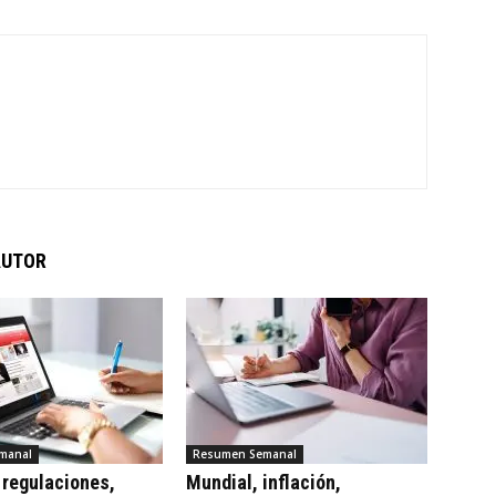
AUTOR
manal
Resumen Semanal
 regulaciones,
Mundial, inflación,