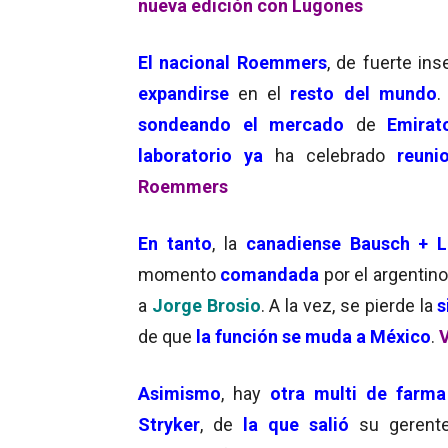
nueva edición con Lugones
El nacional Roemmers
, de fuerte in
expandirse
en el
resto del mundo
.
sondeando el mercado
de
Emirat
laboratorio ya
ha celebrado
reun
Roemmers
En tanto
, la
canadiense Bausch +
momento
comandada
por el argentin
a
Jorge Brosio
. A la vez, se pierde la
s
de que
la función se muda a México
.
V
Asimismo
, hay
otra multi de farma
Stryker
, de
la que salió
su geren