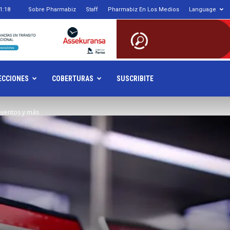
1:18
Sobre Pharmabiz
Staff
Pharmabiz En Los Medios
Language
armabiz.NET
ECCIONES
COBERTURAS
SUSCRIBITE
 eventos y más