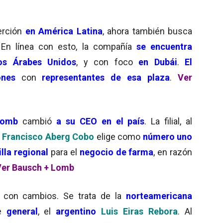
serción
en América Latina
, ahora también busca
 En línea con esto, la compañía
se encuentra
os Árabes Unidos
, y con foco
en Dubái
.
El
iones
con
representantes de esa plaza
.
Ver
 Lomb
cambió
a su CEO en el país
. La filial, al
o
Francisco Aberg Cobo
elige como
número uno
illa regional
para el
negocio de farma
, en razón
er Bausch + Lomb
con cambios. Se trata de la
norteamericana
te
general
, el
argentino
Luis Eiras Rebora
. Al