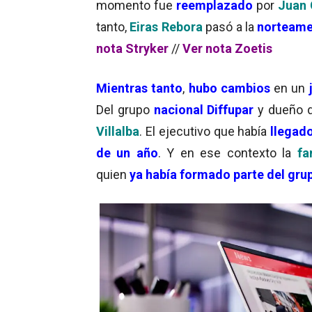
momento fue
reemplazado
por
Juan 
tanto,
Eiras Rebora
pasó a la
norteame
nota Stryker
//
Ver nota Zoetis
Mientras tanto
,
hubo cambios
en un
j
Del grupo
nacional Diffupar
y dueño d
Villalba
. El ejecutivo que había
llegad
de un año
. Y en ese contexto la
fa
quien
ya había formado parte del gru