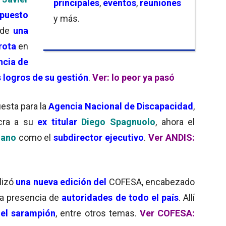
principales
,
eventos
,
reuniones
upuesto
y más.
 de
una
rota
en
ncia de
 logros de su gestión
.
Ver: lo peor ya pasó
esta para la
Agencia Nacional de Discapacidad
,
ucra a su
ex titular
Diego Spagnuolo
, ahora el
liano
como el
subdirector ejecutivo
.
Ver ANDIS:
lizó
una nueva edición del
COFESA, encabezado
la presencia de
autoridades de todo el país
. Allí
 el sarampión
, entre otros temas.
Ver COFESA: