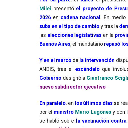
Milei
presentó
el proyecto de Pres
2026
en
cadena nacional
. En medio
suba en el tipo de cambio
y tras la
der
las
elecciones legislativas
en la
provi
Buenos Aires
, el mandatario
repasó los
Y en el marco
de
la
intervención
dispu
ANDIS, tras el
escándalo
que invol
Gobierno
designó a
Gianfranco Scig
nuevo subdirector ejecutivo
En paralelo
, en
los últimos días
se rea
por el
ministro
Mario Lugones
y con 
se habló sobre
la vacunación contra