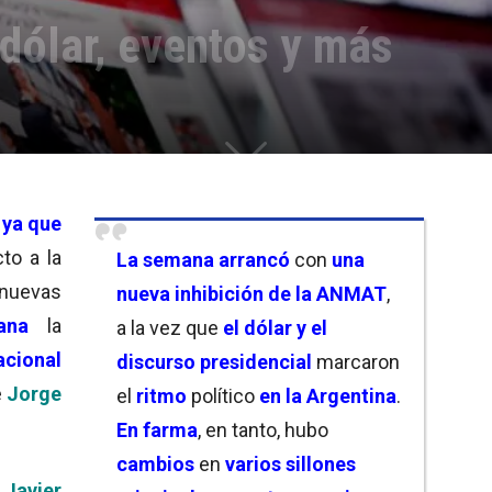
 dólar, eventos y más
 ya que
to a la
La semana arrancó
con
una
nuevas
nueva inhibición de la ANMAT
,
ana
la
a la vez que
el dólar y el
acional
discurso presidencial
marcaron
e
Jorge
el
ritmo
político
en la Argentina
.
En farma
, en tanto, hubo
cambios
en
varios sillones
Javier