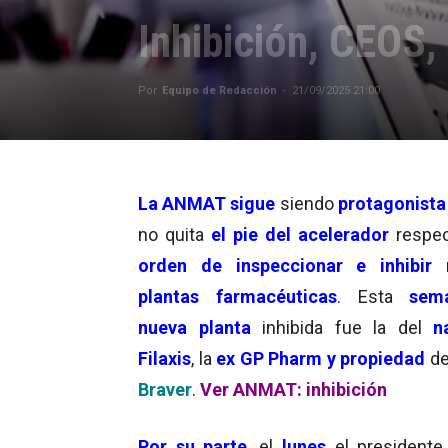
Inhibición, CEOS,
Por
Equipo de Redacción
-
21/09/2025 21:00
La ANMAT sigue
siendo
protagonista
no quita
el pie del acelerador
respec
orden de inspeccionar e inhibir
plantas farmacéuticas
. Esta
sem
nueva planta
inhibida fue la del
n
Filaxis
, la
ex GP Pharm y propiedad
d
Braver
.
Ver ANMAT: inhibición
Por su parte
, el
lunes
el presidente