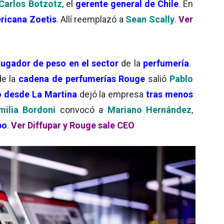
Carlos Botzotz
, el
gerente general de Chile
. En
ricana Zoetis
. Allí reemplazó a
Sean Scally
.
Ver
ugador de peso en el sector
de la
perfumería
.
e la
cadena de perfumerías Rouge
salió
Pablo
o desde La Martina
dejó la empresa
tras menos
milia Bordoni
convocó a
Mariano Hernández
,
po
.
Ver Diffupar y Rouge sale CEO