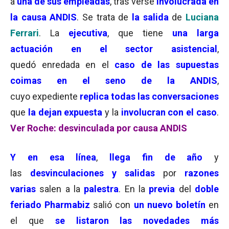
a
una de sus empleadas
, tras verse
involucrada en
la causa ANDIS
. Se trata de
la salida
de
Luciana
Ferrari
. La
ejecutiva
, que tiene
una larga
actuación en el sector asistencial
,
quedó enredada en el
caso de las supuestas
coimas en el seno de la ANDIS
,
cuyo expediente
replica todas las conversaciones
que
la dejan expuesta
y la
involucran con el caso
.
Ver Roche: desvinculada por causa ANDIS
Y en esa línea
,
llega fin de año
y
las
desvinculaciones y salidas
por
razones
varias
salen a la
palestra
. En la
previa
del
doble
feriado Pharmabiz
salió con
un nuevo boletín
en
el que
se listaron las novedades más