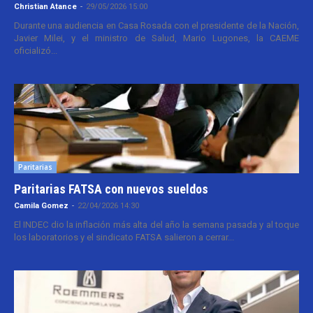
Christian Atance
-
29/05/2026 15:00
Durante una audiencia en Casa Rosada con el presidente de la Nación,
Javier Milei, y el ministro de Salud, Mario Lugones, la CAEME
oficializó...
Paritarias
Paritarias FATSA con nuevos sueldos
Camila Gomez
-
22/04/2026 14:30
El INDEC dio la inflación más alta del año la semana pasada y al toque
los laboratorios y el sindicato FATSA salieron a cerrar...