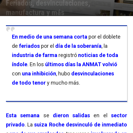
Feriados, desvinculaciones,
manufactura y más
Por
Equipo de Redacción
-
23/11/2025 23:30
En medio de una semana corta
por el doblete
de
feriados
por el
día de la soberanía
, la
industria de farma
registró
noticias de toda
índole
. En los
últimos días la ANMAT volvió
con
una inhibición
, hubo
desvinculaciones
de todo tenor
y mucho más.
Esta semana
se
dieron salidas
en el
sector
privado
. La
suiza Roche
desvinculó de inmediato