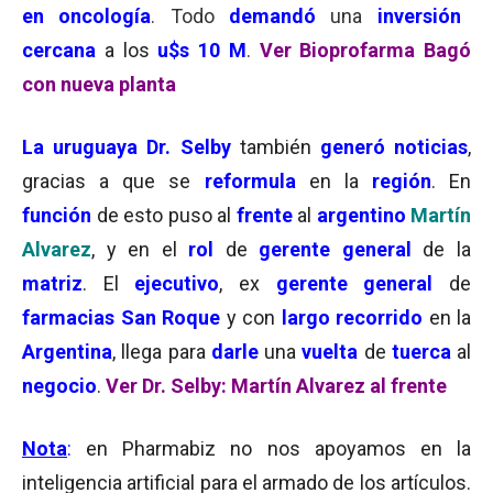
en oncología
. Todo
demandó
una
inversión
cercana
a los
u$s 10 M
.
Ver Bioprofarma Bagó
con nueva planta
La uruguaya Dr. Selby
también
generó noticias
,
gracias a que se
reformula
en la
región
. En
función
de esto puso al
frente
al
argentino
Martín
Alvarez
, y en el
rol
de
gerente general
de la
matriz
. El
ejecutivo
, ex
gerente general
de
farmacias San Roque
y con
largo recorrido
en la
Argentina
, llega para
darle
una
vuelta
de
tuerca
al
negocio
.
Ver Dr. Selby: Martín Alvarez al frente
No
ta
:
en
Pharmabiz
no
no
s
apoyamos
en
la
inteligencia artificial para el armado de los artículos.