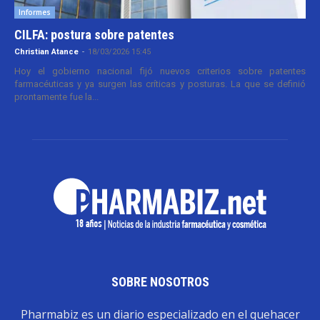
Informes
CILFA: postura sobre patentes
Christian Atance
-
18/03/2026 15:45
Hoy el gobierno nacional fijó nuevos criterios sobre patentes
farmacéuticas y ya surgen las críticas y posturas. La que se definió
prontamente fue la...
SOBRE NOSOTROS
Pharmabiz es un diario especializado en el quehacer