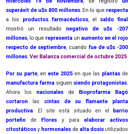
miércoles 19 de noviembre
, se registró
un
superávit de u$s 800 millones
. En lo que
respecta
a los
productos farmacéuticos
, el
saldo final
mostró un resultado
negativo de u$s -207
millones
, lo que
representa
un
aumento en el rojo
respecto de septiembre
, cuando
fue de u$s -200
millones
.
Ver Balanza comercial de octubre 2025
Por su parte
, en
este 2025
en que las
plantas
de
manufactura
farma
siguen
siendo protagonistas
.
Ahora los
nacionales
de
Bioprofarma Bagó
cortaron
las
cintas de su flamante planta
productiva
. El site está situado en el
barrio
porteño
de
Flores
y para
elaborar
activos
citostáticos
y
hormonales
de
alta dosis
utilizados