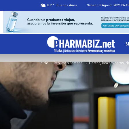
C
8.2
Buenos Aires
Sábado 8 Agosto 2026 06:45
Ph
S
Inicio
Resumen Semanal
Fiestas, lanzamientos, d