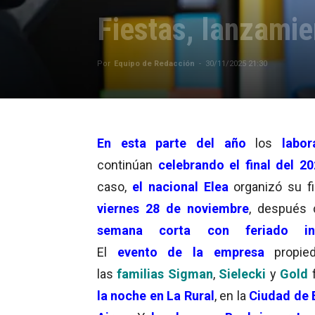
Fiestas, lanzami
Por
Equipo de Redacción
-
30/11/2025 21:30
En esta parte del año
los
labor
continúan
celebrando el final del 2
caso,
el nacional Elea
organizó su fi
viernes 28 de noviembre
, después
semana corta con feriado inc
El
evento de la empresa
propie
las
familias Sigman
,
Sielecki
y
Gold
la noche en La Rural
, en la
Ciudad de 