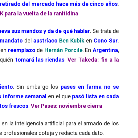
 retirado del mercado hace más de cinco años
.
 para la vuelta de la ranitidina
ueva sus mandos y da de qué hablar
. Se trata de
l mandato
del
austríaco
Ben Kubik
en
Cono Sur
.
 en
reemplazo
de
Hernán Porcile
. En
Argentina
,
quién
tomará las riendas
.
Ver Takeda: fin a la
iento
. Sin embargo los
pases en farma no se
u informe semanal
en el que
pasó lista en cada
tos frescos
.
Ver Pases: noviembre cierra
en
la inteligencia artificial para el armado de los
s profesionales coteja y redacta cada dato.