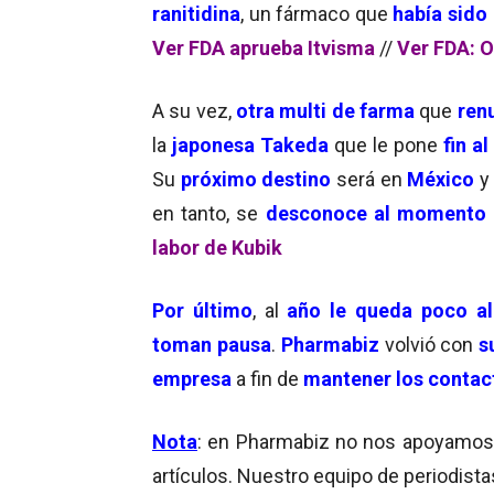
ranitidina
, un fármaco que
había sido
Ver FDA aprueba Itvisma
//
Ver FDA: OK
A su vez,
otra multi de farma
que
ren
la
japonesa Takeda
que le pone
fin a
Su
próximo destino
será en
México
y
en tanto, se
desconoce al momento
labor de Kubik
Por último
, al
año le queda poco al
toman pausa
.
Pharmabiz
volvió con
s
empresa
a fin de
mantener los contac
No
ta
:
en
Pharmabiz
no
no
s
apoyamos
artículos. Nuestro equipo de periodista