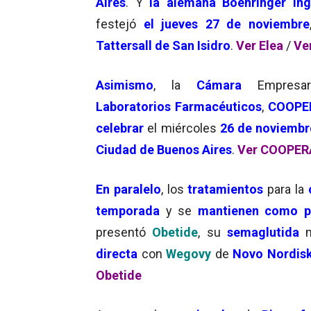
Aires
. Y
la alemana Boehringer In
festejó
el
jueves
27 de noviembre
Tattersall de San Isidro
.
Ver Elea
/
Ver
Asimismo
, la
Cámara
Empresar
Laboratorios Farmacéuticos
,
COOPE
celebrar
el miércoles
26 de noviembr
Ciudad de Buenos Aires
.
Ver COOPER
En paralelo
, los
tratamientos
para la
temporada
y se
mantienen como pr
presentó
Obetide
, su
semaglutida
m
directa
con
Wegovy
de
Novo Nordis
Obetide