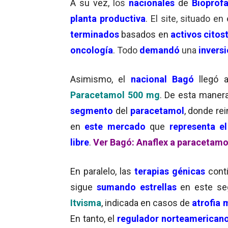
A su vez,
los
nacionales
de
Bioprof
planta productiva
. El site, situado en
terminados
basados en
activos citos
oncología
. Todo
demandó
una
invers
Asimismo, el
nacional Bagó
llegó a
Paracetamol 500 mg
. De esta maner
segmento
del
paracetamol
, donde rei
en
este mercado
que
representa e
libre
.
Ver Bagó: Anaflex a paracetamo
En paralelo, las
terapias génicas
cont
sigue
sumando estrellas
en este se
Itvisma
, indicada en casos de
atrofia 
En tanto, el
regulador norteamerican