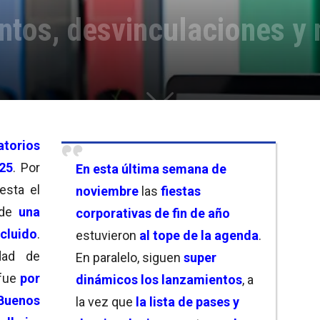
entos, desvinculaciones y
atorios
025
. Por
En esta última semana de
esta el
noviembre
las
fiestas
 de
una
corporativas de fin de año
luido
.
estuvieron
al tope de la agenda
.
dad de
En paralelo, siguen
super
fue
por
dinámicos los lanzamientos
, a
Buenos
la vez que
la lista de pases y