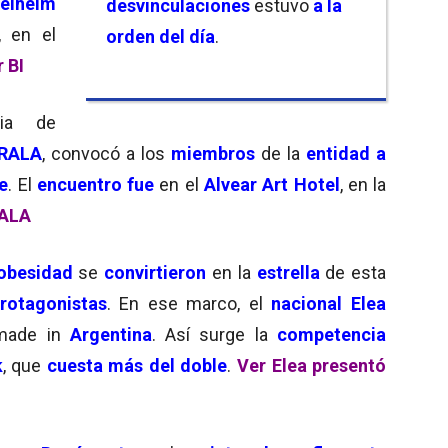
gelheim
desvinculaciones
estuvo
a la
, en el
orden del día
.
 BI
ia de
RALA
, convocó a los
miembros
de la
entidad a
e
. El
encuentro fue
en el
Alvear Art Hotel
, en la
ALA
obesidad
se
convirtieron
en la
estrella
de esta
otagonistas
. En ese marco, el
nacional Elea
ade in
Argentina
. Así surge la
competencia
k
, que
cuesta más del doble
.
Ver Elea presentó