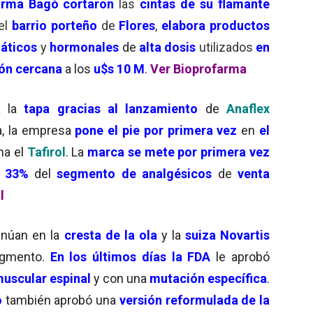
arma Bagó
cortaron
las
cintas de su flamante
 el
barrio porteño
de
Flores
,
elabora productos
táticos
y
hormonales
de
alta dosis
utilizados
en
ión
cercana
a los
u$s 10 M
.
Ver Bioprofarma
 la
tapa gracias al lanzamiento
de
Anaflex
a, la empresa
pone el pie por primera vez
en
el
na el
Tafirol
. La
marca se mete por primera vez
l 33%
del
segmento de analgésicos
de
venta
l
inúan en la
cresta de la ola
y la
suiza Novartis
gmento.
En los últimos días la FDA
le aprobó
muscular espinal
y con una
mutación específica
.
o
también aprobó una
versión reformulada de la