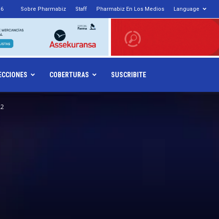
16
Sobre Pharmabiz
Staff
Pharmabiz En Los Medios
Language
armabiz.NET
ECCIONES
COBERTURAS
SUSCRIBITE
22