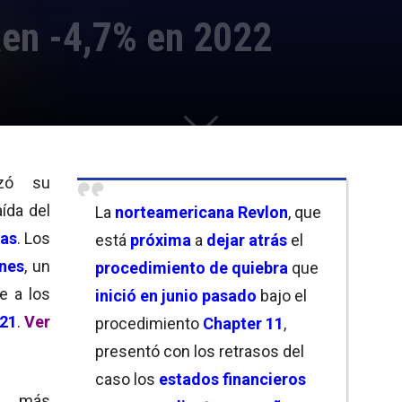
aen -4,7% en 2022
lizó su
ída del
La
norteamericana
Revlon
, que
das
. Los
está
próxima
a
dejar atrás
el
ones
, un
procedimiento de quiebra
que
e a los
inició en junio pasado
bajo el
21
.
Ver
procedimiento
Chapter 11
,
presentó con los retrasos del
caso los
estados financieros
a más