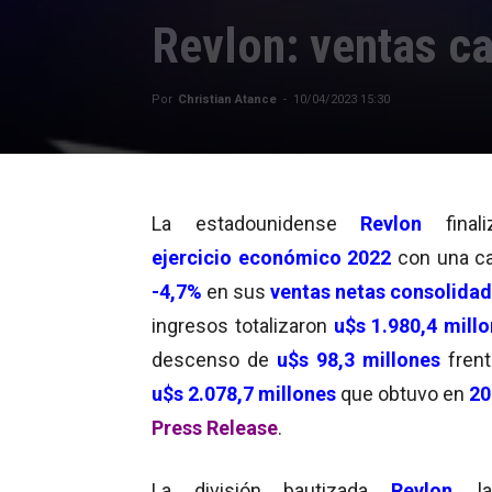
Revlon: ventas c
Por
Christian Atance
-
10/04/2023 15:30
La estadounidense
Revlon
fina
ejercicio económico 2022
con una ca
-4,7%
en sus
ventas netas consolida
ingresos totalizaron
u$s 1.980,4 mill
descenso de
u$s 98,3 millones
frent
u$s 2.078,7 millones
que obtuvo en
20
Press Release
.
La división bautizada
Revlon
, l