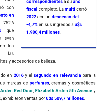
correspondientes
a su
año
nó con
fiscal
completo. La
multi
cerró
ento en
2022
con un
descenso
del
 752,6
-4,7%
en sus ingresos a
u$s
o
que
1.980,4 millones
.
 llevan
omo los
; las
ltes y accesorios de belleza.
rido en
2016
y el
segundo en relevancia
para la
Sus marcas de
perfumes
, cremas y cosméticos
 Arden Red Door
;
Elizabeth Arden 5th Avenue
y
as, exhibieron ventas por
u$s 509,7 millones
.