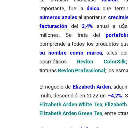
importante, fue la
única
que termi
números azules
al aportar un
crecimi
facturación
del
3
,4
%
anual a u$s
millones. Se trata del
portafoli
comprende a todos los productos que
su nombre como marca
, tales c
cosméticos
Revlon ColorSilk
tinturas
Revlon Professional
; los esma
El negocio de
Elizabeth Arden
, adqui
multi, descendió en 2022 un
–
4,2
%
. 
Elizabeth Arden White Tea
;
Elizabeth
Elizabeth Arden Green Tea
, entre otr