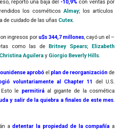
peso, reportó una baja del
-10,9%
con ventas por
prendidos los cosméticos
Almay
; los artículos
nea de cuidado de las uñas
Cutex
.
con ingresos por
u$s 344,7 millones
, cayó un el –
uetas como las de
Britney Spears
;
Elizabeth
Christina Aguilera
y
Giorgio Beverly Hills
.
dounidense aprobó
el
plan de reorganización
de
ogió voluntariamente al Chapter 11
del U.S.
 Esto le
permitirá
al gigante de la cosmética
uda y salir de la quiebra a finales de este mes
.
án a
detentar la propiedad de la compañía
a