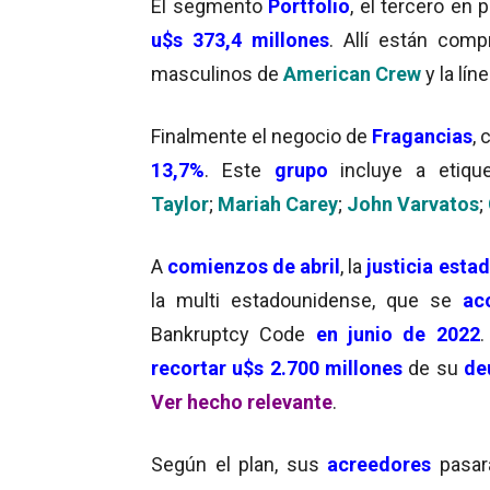
El segmento
Portfolio
, el tercero en 
u$s 373,4 millones
. Allí están com
masculinos de
American Crew
y la lí
Finalmente el negocio de
Fragancias
, 
13,7%
. Este
grupo
incluye a etiq
Taylor
;
Mariah Carey
;
John Varvatos
;
A
comienzos de abril
, la
justicia esta
la multi estadounidense, que se
ac
Bankruptcy Code
en junio de 2022
.
recortar u$s 2.700 millones
de su
de
Ver hecho relevante
.
Según el plan, sus
acreedores
pasar