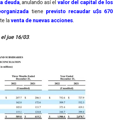
la deuda
, anulando así el
valor del capital de los
eorganizada
tiene
previsto recaudar u$s 670
te la
venta de nuevas acciones
.
el jue
16
/03
.