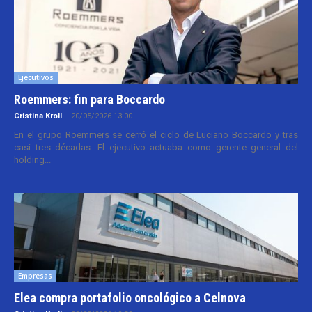
Ejecutivos
Roemmers: fin para Boccardo
Cristina Kroll
-
20/05/2026 13:00
En el grupo Roemmers se cerró el ciclo de Luciano Boccardo y tras
casi tres décadas. El ejecutivo actuaba como gerente general del
holding...
Empresas
Elea compra portafolio oncológico a Celnova