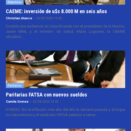
Empresas
CAEME: inversión de u$s 8.000 M en seis años
Christian Atance
-
29/05/2026 15:00
Durante una audiencia en Casa Rosada con el presidente de la Nación,
Javier Milei, y el ministro de Salud, Mario Lugones, la CAEME
oficializó...
Paritarias
Paritarias FATSA con nuevos sueldos
Camila Gomez
-
22/04/2026 14:30
El INDEC dio la inflación más alta del año la semana pasada y al toque
los laboratorios y el sindicato FATSA salieron a cerrar...