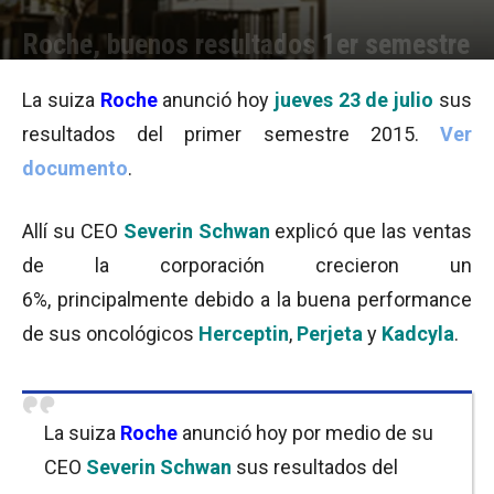
Roche, buenos resultados 1er semestre
Por
Julieta Martín
-
23/07/2015 10:15
La suiza
Roche
anunció hoy
jueves 23 de julio
sus
resultados del primer semestre 2015.
Ver
documento
.
Allí su CEO
Severin Schwan
explicó que las ventas
de la corporación crecieron un
6%, principalmente debido a la buena performance
de sus oncológicos
Herceptin
,
Perjeta
y
Kadcyla
.
La suiza
Roche
anunció hoy por medio de su
CEO
Severin Schwan
sus resultados del