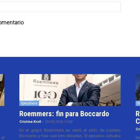
comentario
Ejecutivos
I
Roemmers: fin para Boccardo
R
C
Cristina Kroll
-
20/05/2026 13:00
Cr
En el grupo Roemmers se cerró el ciclo de Luciano
Boccardo y tras casi tres décadas. El ejecutivo actuaba
el
Me