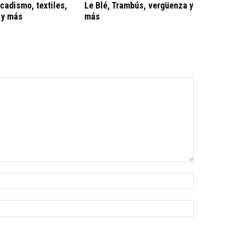
adismo, textiles,
Le Blé, Trambús, vergüenza y
 y más
más