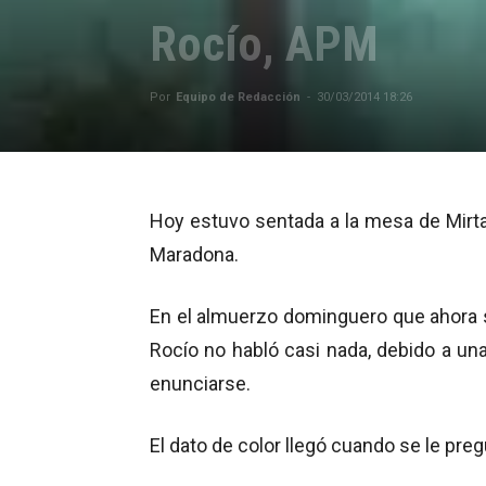
Rocío, APM
Por
Equipo de Redacción
-
30/03/2014 18:26
Hoy estuvo sentada a la mesa de Mirta
Maradona.
En el almuerzo dominguero que ahora se
Rocío no habló casi nada, debido a un
enunciarse.
El dato de color llegó cuando se le pre