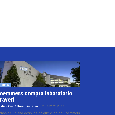
nformes
oemmers compra laboratorio
raveri
istina Kroll / Florencia Lippo
-
05/05/2026 20:00
nos de un año después de que el grupo Roemmers