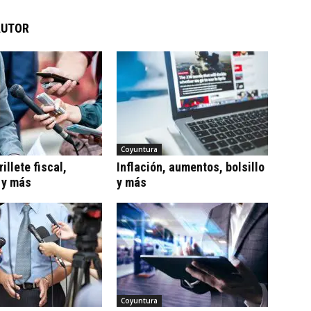
AUTOR
Coyuntura
illete fiscal,
Inflación, aumentos, bolsillo
 y más
y más
Coyuntura