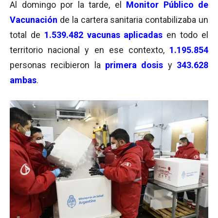
Al domingo por la tarde, el
Monitor Público de
Vacunación
de la cartera sanitaria contabilizaba un
total de
1.539.482 vacunas aplicadas
en todo el
territorio nacional y en ese contexto,
1.195.854
personas recibieron la
primera dosis
y
343.628
ambas
.