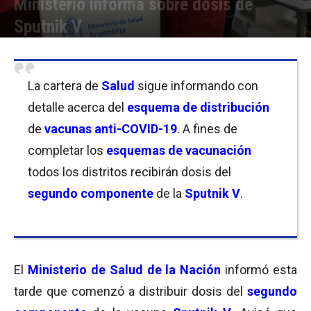
Ministerio informa sobre dosis de
Sputnik V
Por
Belén Ainchil
-
08/03/2021 20:30
La cartera de
Salud
sigue informando con
detalle acerca del
esquema de distribución
de
vacunas anti-COVID-19
. A fines de
completar los
esquemas de vacunación
todos los distritos recibirán dosis del
segundo componente
de la
Sputnik V
.
El
Ministerio de Salud de la Nación
informó esta
tarde que comenzó a distribuir dosis del
segundo