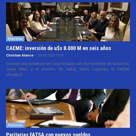
Empresas
CAEME: inversión de u$s 8.000 M en seis años
Christian Atance
-
29/05/2026 15:00
Durante una audiencia en Casa Rosada con el presidente de la Nación,
Javier Milei, y el ministro de Salud, Mario Lugones, la CAEME
oficializó...
Paritarias
Paritarias FATSA con nuevos sueldos