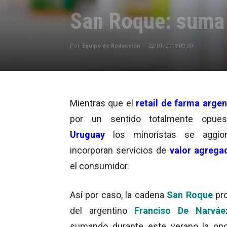
San Roque: suma 
Por
Equipo de Redacción
-
22/01/2019 09:30
Mientras que el
retail de farma argen
por un sentido totalmente opues
Uruguay
los minoristas se aggio
incorporan servicios de
valor agrega
el consumidor.
Así por caso, la cadena
San Roque
pro
del argentino
Franciso De Narváe
sumando durante este verano la op