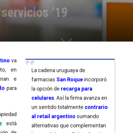
servicios ’19
tino
va
to, en
La cadena uruguaya de
rnan e
farmacias
San Roque
incorporó
do
para
la opción de
recarga para
celulares
. Así la firma avanza en
un sentido totalmente
contrario
piedad
al retail argentino
sumando
z
está
alternativas que complementan
ción de