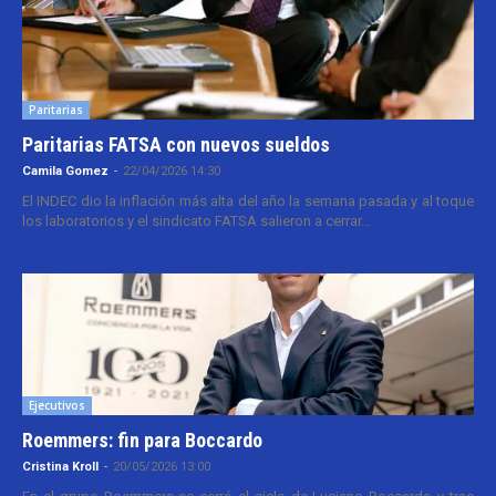
Paritarias
Paritarias FATSA con nuevos sueldos
Camila Gomez
-
22/04/2026 14:30
El INDEC dio la inflación más alta del año la semana pasada y al toque
los laboratorios y el sindicato FATSA salieron a cerrar...
Ejecutivos
Roemmers: fin para Boccardo
Cristina Kroll
-
20/05/2026 13:00