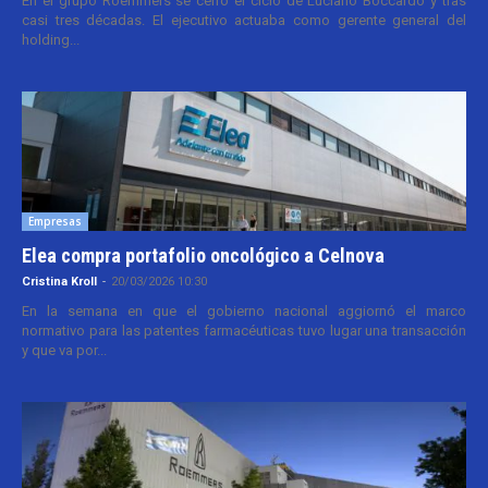
En el grupo Roemmers se cerró el ciclo de Luciano Boccardo y tras
casi tres décadas. El ejecutivo actuaba como gerente general del
holding...
Empresas
Elea compra portafolio oncológico a Celnova
Cristina Kroll
-
20/03/2026 10:30
En la semana en que el gobierno nacional aggiornó el marco
normativo para las patentes farmacéuticas tuvo lugar una transacción
y que va por...