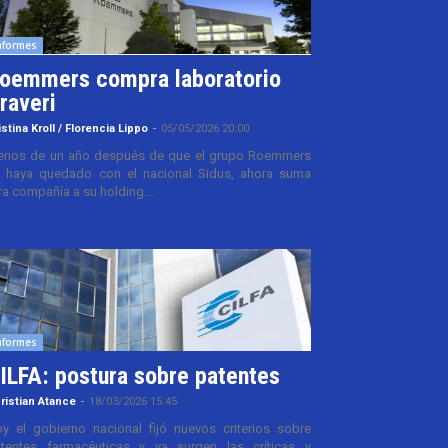
nformes
oemmers compra laboratorio
raveri
istina Kroll / Florencia Lippo
-
05/05/2026 20:00
nos de un año después de que el grupo Roemmers
 haya quedado con el nacional Sidus, ahora suma
ra compañía a su holding....
nformes
ILFA: postura sobre patentes
ristian Atance
-
18/03/2026 15:45
y el gobierno nacional fijó nuevos criterios sobre
tentes farmacéuticas y ya surgen las críticas y