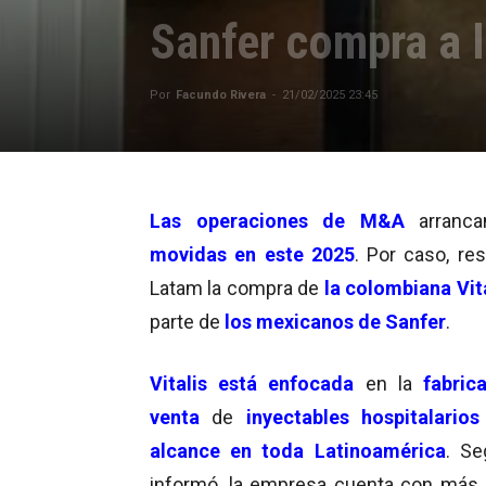
Sanfer compra a l
Por
Facundo Rivera
-
21/02/2025 23:45
Las operaciones de M&A
arranc
movidas en este 2025
. Por caso, res
Latam la compra de
la colombiana Vit
parte de
los mexicanos de Sanfer
.
Vitalis está enfocada
en la
fabrica
venta
de
inyectables hospitalarios
alcance en toda Latinoamérica
. Se
informó, la empresa cuenta con más