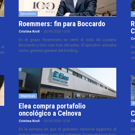
Ejecutivos
I
Roemmers: fin para Boccardo
R
C
Cristina Kroll
-
20/05/2026 13:00
Cr
En el grupo Roemmers se cerró el ciclo de Luciano
Boccardo y tras casi tres décadas. El ejecutivo actuaba
el
Me
como gerente general del holding...
 de
se
ot
Empresas
I
Elea compra portafolio
oncológico a Celnova
C
Cristina Kroll
-
20/03/2026 10:30
Ch
En la semana en que el gobierno nacional aggiornó el
Ho
marco normativo para las patentes farmacéuticas tuvo
pa