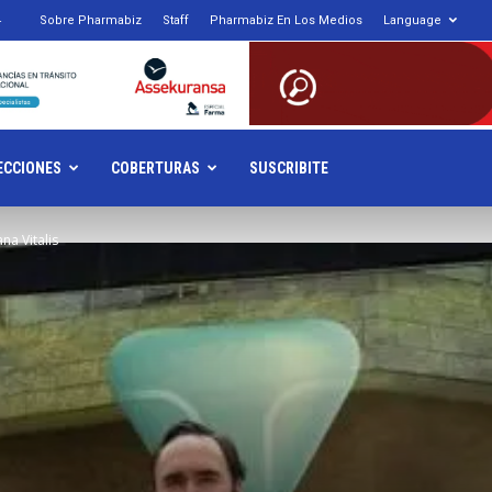
4
Sobre Pharmabiz
Staff
Pharmabiz En Los Medios
Language
armabiz.NET
ECCIONES
COBERTURAS
SUSCRIBITE
na Vitalis