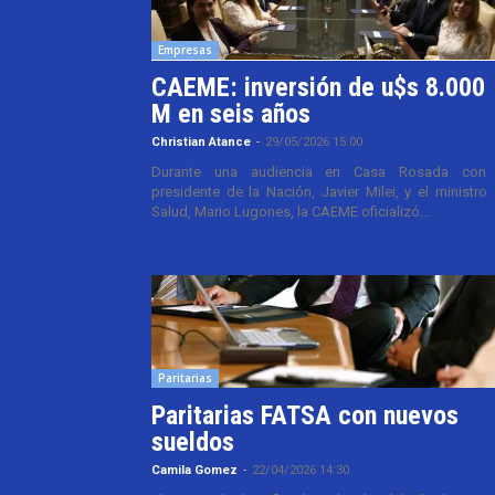
Empresas
CAEME: inversión de u$s 8.000
M en seis años
Christian Atance
-
29/05/2026 15:00
Durante una audiencia en Casa Rosada con 
presidente de la Nación, Javier Milei, y el ministro
Salud, Mario Lugones, la CAEME oficializó...
Paritarias
Paritarias FATSA con nuevos
sueldos
Camila Gomez
-
22/04/2026 14:30