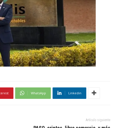
terest
WhatsApp
Linkedin
Artículo siguiente
PASO, criptos, libre comercio, y más