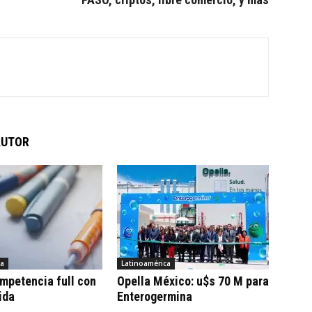
AUTOR
ca
Latinoamérica
ompetencia full con
Opella México: u$s 70 M para
ida
Enterogermina