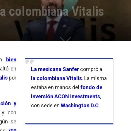
a colombiana Vitalis
an
bien
altó en
La mexicana Sanfer
compró a
alis
por
la colombiana Vitalis
. La misma
estaba en manos del
fondo de
inversión ACON Investments
,
ción y
con sede en
Washington D.C
.
y con
gún se
 de
700