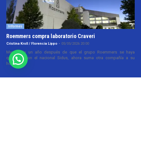
Informes
Roemmers compra laboratorio Craveri
Cristina Kroll / Florencia Lippo
-
05/05/2026 20:00
Menos de un año después de que el grupo Roemmers se haya
quedado con el nacional Sidus, ahora suma otra compañía a su
holding....
Informes
CILFA: postura sobre patentes
Christian Atance
-
18/03/2026 15:45