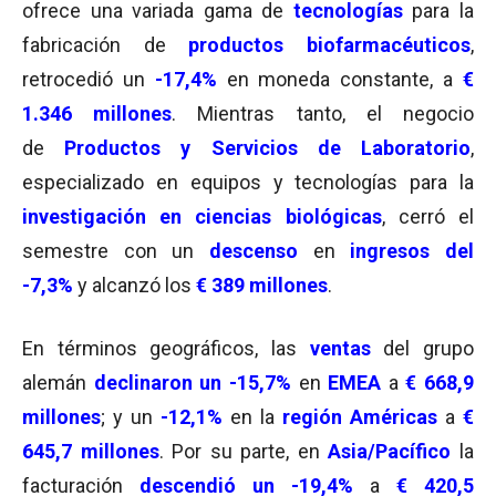
ofrece una variada gama de
tecnologías
para la
fabricación de
productos biofarmacéuticos
,
retrocedió un
-17,4%
en moneda constante, a
€
1.346 millones
. Mientras tanto, el negocio
de
Productos y Servicios de Laboratorio
,
especializado en equipos y tecnologías para la
investigación en ciencias biológicas
, cerró el
semestre con un
descenso
en
ingresos del
-7,3%
y alcanzó los
€ 389
millones
.
En términos geográficos, las
ventas
del grupo
alemán
declinaron un -15,7%
en
EMEA
a
€ 668,9
millones
; y un
-12,1%
en la
región Américas
a
€
645,7 millones
. Por su parte, en
Asia/Pacífico
la
facturación
des
cendió
un -19,4%
a
€ 420,5