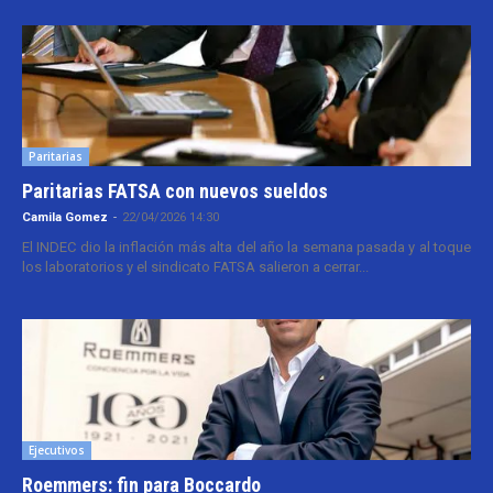
Paritarias
Paritarias FATSA con nuevos sueldos
Camila Gomez
-
22/04/2026 14:30
El INDEC dio la inflación más alta del año la semana pasada y al toque
los laboratorios y el sindicato FATSA salieron a cerrar...
Ejecutivos
Roemmers: fin para Boccardo