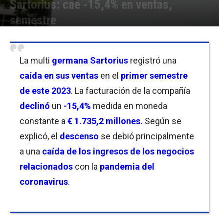
Sartorius: cae -15,4% en ventas,
semestre
Por
Christian Atance
-
21/07/2023 10:30
La multi
germana Sartorius
registró una
caída en sus ventas
en el
primer semestre
de este 2023
. La facturación de la compañía
declinó
un
-15,4%
medida en moneda
constante a
€ 1.735,2 millones.
Según se
explicó, el
descenso
se debió principalmente
a una
caída de los ingresos de los negocios
relacionados
con la
pandemia del
coronavirus
.