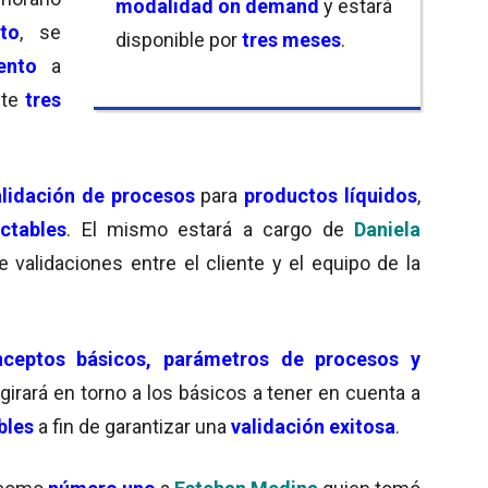
modalidad on demand
y estará
to
, se
disponible por
tres meses
.
ento
a
nte
tres
alidación de procesos
para
productos líquidos
,
ctables
. El mismo estará a cargo de
Daniela
e validaciones entre el cliente y el equipo de la
ceptos básicos, parámetros de procesos y
 girará en torno a los básicos a tener en cuenta a
ables
a fin de garantizar una
validación exitosa
.