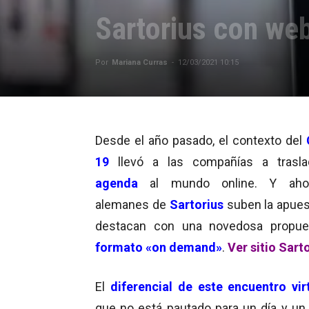
Sartorius con we
Por
Mariana Curras
-
12/03/2021 10:15
Desde el año pasado, el contexto del
19
llevó a las compañías a trasla
agenda
al mundo online. Y aho
alemanes de
Sartorius
suben la apues
destacan con una novedosa propue
formato «on demand»
.
Ver sitio Sart
El
diferencial de este encuentro vi
que no está pautado para un día y un 