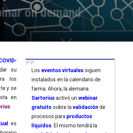
binar on demand
COVID-
dar su
Los
eventos virtuales
siguen
ra los
instalados en la calendario de
ta y se
farma. Ahora, la alemana
sta en
Sartorius
activó un
webinar
orius
gratuito
sobre la
validación
de
procesos para
productos
rtual
es
líquidos
. El mismo tendrá la
horario