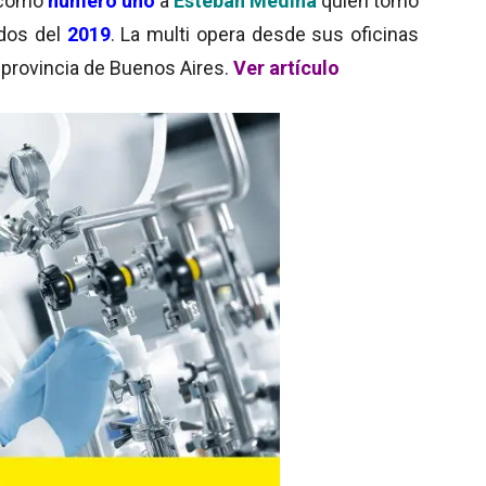
e como
número uno
a
Esteban Medina
quien tomó
dos del
2019
. La multi opera desde sus oficinas
la provincia de Buenos Aires.
Ver artículo