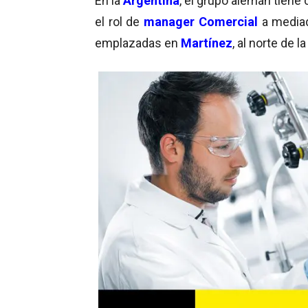
En la
Argentina
, el grupo alemán tien
el rol de
manager Comercial
a media
emplazadas en
Martínez
, al norte de 