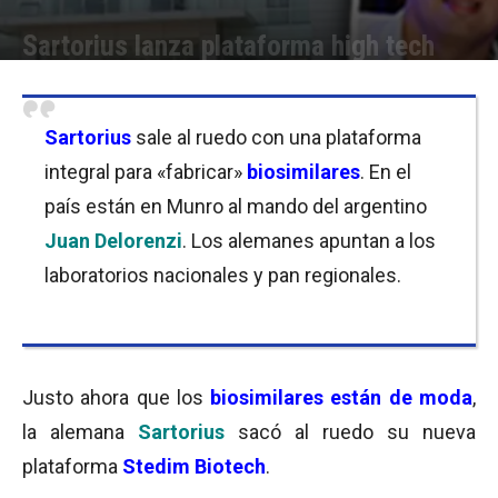
Sartorius lanza plataforma high tech
Por
Equipo de Redacción
-
27/09/2016 14:30
Sartorius
sale al ruedo con una plataforma
integral para «fabricar»
biosimilares
. En el
país están en Munro al mando del argentino
Juan Delorenzi
. Los alemanes apuntan a los
laboratorios nacionales y pan regionales.
Justo ahora que los
biosimilares están de moda
,
la alemana
Sartorius
sacó al ruedo su nueva
plataforma
Stedim Biotech
.