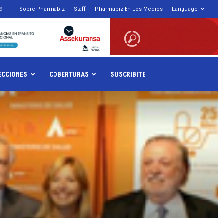
9
Sobre Pharmabiz
Staff
Pharmabiz En Los Medios
Language
armabiz.NET
ECCIONES
COBERTURAS
SUSCRIBITE