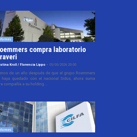
nformes
oemmers compra laboratorio
raveri
istina Kroll / Florencia Lippo
-
05/05/2026 20:00
nos de un año después de que el grupo Roemmers
 haya quedado con el nacional Sidus, ahora suma
ra compañía a su holding....
nformes