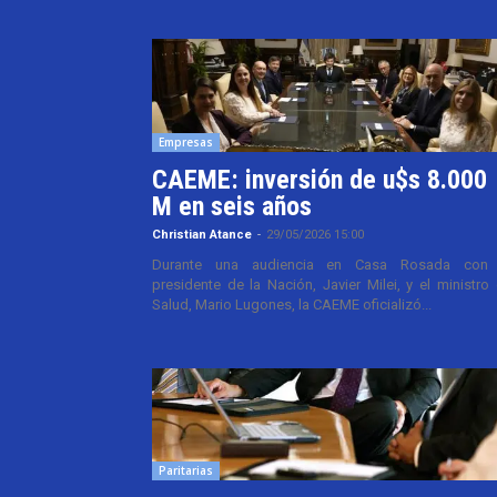
Empresas
CAEME: inversión de u$s 8.000
M en seis años
Christian Atance
-
29/05/2026 15:00
Durante una audiencia en Casa Rosada con 
presidente de la Nación, Javier Milei, y el ministro
Salud, Mario Lugones, la CAEME oficializó...
Paritarias