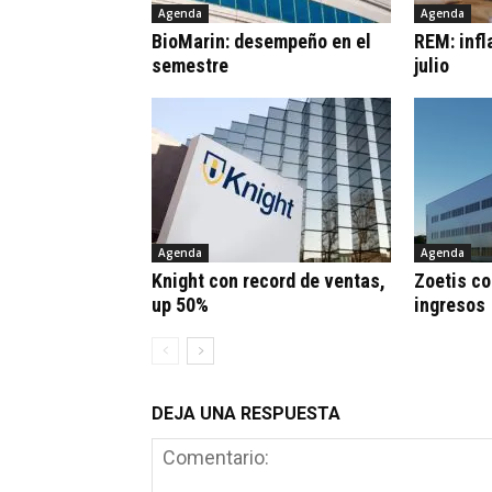
Agenda
Agenda
BioMarin: desempeño en el
REM: infl
semestre
julio
Agenda
Agenda
Knight con record de ventas,
Zoetis co
up 50%
ingresos
DEJA UNA RESPUESTA