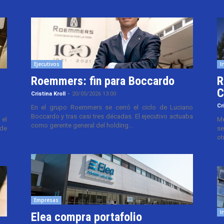
Ejecutivos
I
Roemmers: fin para Boccardo
R
C
Cristina Kroll
-
20/05/2026 13:00
Cr
En el grupo Roemmers se cerró el ciclo de Luciano
Boccardo y tras casi tres décadas. El ejecutivo actuaba
el
Me
como gerente general del holding...
 de
se
ot
Empresas
I
Elea compra portafolio