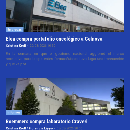
Empresas
Elea compra portafolio oncológico a Celnova
Cristina Kroll
-
20/03/2026 10:30
En la semana en que el gobierno nacional aggiornó el marco
normativo para las patentes farmacéuticas tuvo lugar una transacción
y que va por...
Informes
Roemmers compra laboratorio Craveri
Cristina Kroll / Florencia Lippo
-
05/05/2026 20:00