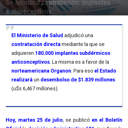
Se adjudicó contratación: implantes
anticonceptivos
Por
Florencia Lippo
-
25/07/2023 10:30
El
Ministerio de Salud
adjudicó una
contratación directa
mediante la que se
adquieren
180.000 implantes subdérmicos
anticonceptivos
. La misma es a favor de la
norteamericana
Organon
. Para eso
el Estado
realizará
un
desembolso de $1.839 millones
(u$s 6,467 millones).
Hoy,
martes 25 de julio
, se publicó
en el Boletín