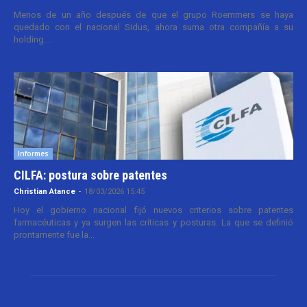
Menos de un año después de que el grupo Roemmers se haya
quedado con el nacional Sidus, ahora suma otra compañía a su
holding....
Informes
CILFA: postura sobre patentes
Christian Atance
-
18/03/2026 15:45
Hoy el gobierno nacional fijó nuevos criterios sobre patentes
farmacéuticas y ya surgen las críticas y posturas. La que se definió
prontamente fue la...