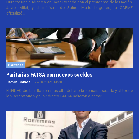
Durante una audiencia en Casa Rosada con el presidente de la Nación,
Javier Milei, y el ministro de Salud, Mario Lugones, la CAEME
oficializó...
Paritarias
Paritarias FATSA con nuevos sueldos
Camila Gomez
-
22/04/2026 14:30
El INDEC dio la inflación más alta del año la semana pasada y al toque
los laboratorios y el sindicato FATSA salieron a cerrar...