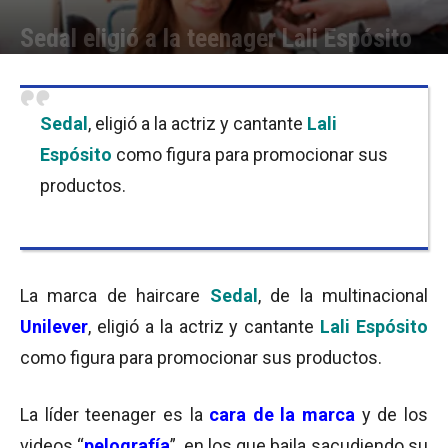
Sedal eligió a la teenager Lali Espósito
Por
Equipo de Redacción
-
22/10/2015 08:00
Sedal
, eligió a la actriz y cantante
Lali
Espósito
como figura para promocionar sus
productos.
La marca de haircare
Sedal
, de la multinacional
Unilever
, eligió a la actriz y cantante
Lali Espósito
como figura para promocionar sus productos.
La líder teenager es la
cara de la marca
y de los
videos “
pelografía
”, en los que baila sacudiendo su