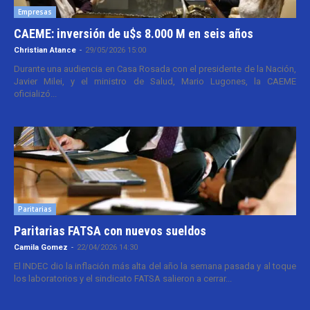
Empresas
CAEME: inversión de u$s 8.000 M en seis años
Christian Atance
-
29/05/2026 15:00
Durante una audiencia en Casa Rosada con el presidente de la Nación,
Javier Milei, y el ministro de Salud, Mario Lugones, la CAEME
oficializó...
Paritarias
Paritarias FATSA con nuevos sueldos
Camila Gomez
-
22/04/2026 14:30
El INDEC dio la inflación más alta del año la semana pasada y al toque
los laboratorios y el sindicato FATSA salieron a cerrar...