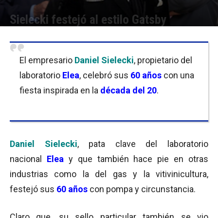
Sielecki festejó al estilo Gatsby
Por
Equipo de Redacción
-
15/05/2017 12:15
El empresario
Daniel Sielecki
, propietario del
laboratorio
Elea
, celebró sus
60 años
con una
fiesta inspirada en la
década del 20
.
Daniel Sielecki
, pata clave del laboratorio
nacional
Elea
y que también hace pie en otras
industrias como la del gas y la vitivinicultura,
festejó sus
60 años
con pompa y circunstancia.
Claro que, su sello particular también se vio