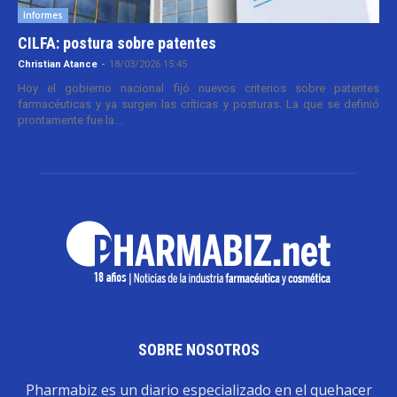
Informes
CILFA: postura sobre patentes
Christian Atance
-
18/03/2026 15:45
Hoy el gobierno nacional fijó nuevos criterios sobre patentes
farmacéuticas y ya surgen las críticas y posturas. La que se definió
prontamente fue la...
SOBRE NOSOTROS
Pharmabiz es un diario especializado en el quehacer