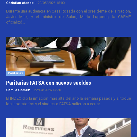
Christian Atance
-
29/05/2026 15:00
Durante una audiencia en Casa Rosada con el presidente de la Nación,
Javier Milei, y el ministro de Salud, Mario Lugones, la CAEME
oficializó...
Paritarias
Paritarias FATSA con nuevos sueldos
Camila Gomez
-
22/04/2026 14:30
El INDEC dio la inflación más alta del año la semana pasada y al toque
los laboratorios y el sindicato FATSA salieron a cerrar...