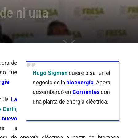
de ni una
uera de
ano fue
Hugo Sigman
quiere pisar en el
rgía
.
negocio de la
bioenergía
. Ahora
desembarcó en
Corrientes
con
ícula
La
una planta de energía eléctrica.
 Darín
,
n
nuevo
ará la
ora de energía eléctrica a partir de biomasa