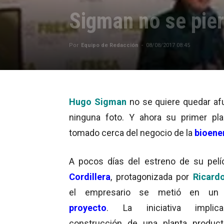
Sigman no se pier
Por
Equipo de Redacción
-
08/08/2017 08:45
Hugo Sigman
no se quiere quedar af
ninguna foto. Y ahora su primer pl
tomado cerca del negocio de la
bioene
A pocos días del estreno de su pel
Cordillera
, protagonizada por
Ricardo
el empresario se metió en u
proyecto
. La iniciativa implic
construcción de una planta product