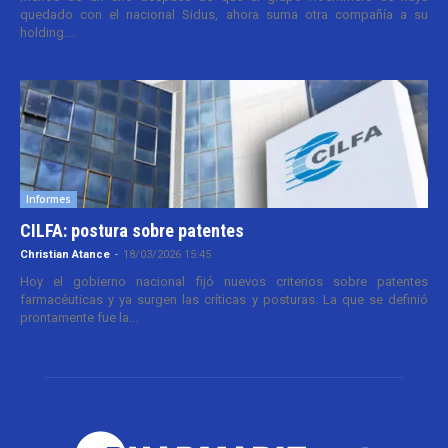
quedado con el nacional Sidus, ahora suma otra compañía a su
holding....
Informes
CILFA: postura sobre patentes
Christian Atance
-
18/03/2026 15:45
Hoy el gobierno nacional fijó nuevos criterios sobre patentes
farmacéuticas y ya surgen las críticas y posturas. La que se definió
prontamente fue la...