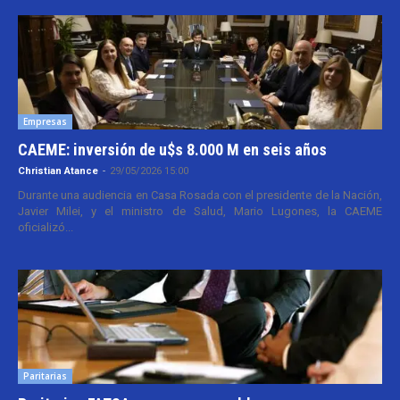
Empresas
CAEME: inversión de u$s 8.000 M en seis años
Christian Atance
-
29/05/2026 15:00
Durante una audiencia en Casa Rosada con el presidente de la Nación,
Javier Milei, y el ministro de Salud, Mario Lugones, la CAEME
oficializó...
Paritarias