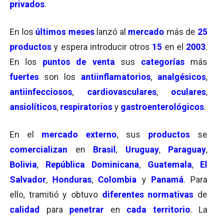
privados
.
En los
últimos meses
lanzó al
mercado
más de
25
productos
y espera introducir otros
15
en el
2003
.
En los
puntos de venta
sus
categorías
más
fuertes
son los
antiinflamatorios
,
analgésicos
,
antiinfecciosos
,
cardiovasculares
,
oculares
,
ansiolíticos
,
respiratorios
y
gastroenterológicos
.
En el
mercado externo
, sus
productos
se
comercializan
en
Brasil
,
Uruguay
,
Paraguay
,
Bolivia
,
República Dominicana
,
Guatemala
,
El
Salvador
,
Honduras
,
Colombia
y
Panamá
. Para
ello, tramitió y obtuvo
diferentes normativas
de
calidad
para
penetrar
en
cada territorio
. La