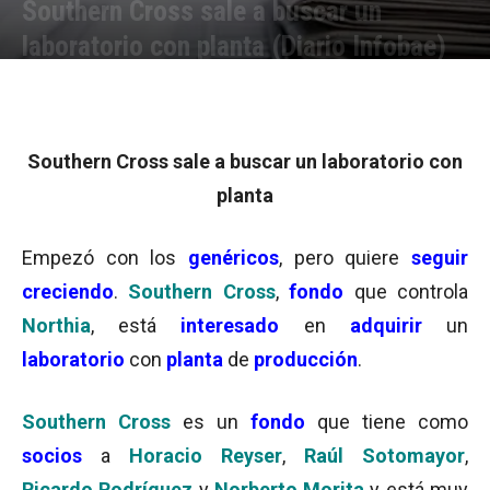
Southern Cross sale a buscar un
laboratorio con planta (Diario Infobae)
Por
Equipo de Redacción
-
26/08/2003 14:51
Southern Cross sale a buscar un laboratorio con
planta
Empezó con los
genéricos
, pero quiere
seguir
creciendo
.
Southern Cross
,
fondo
que controla
Northia
, está
interesado
en
adquirir
un
laboratorio
con
planta
de
producción
.
Southern Cross
es un
fondo
que tiene como
socios
a
Horacio Reyser
,
Raúl Sotomayor
,
Ricardo Rodríguez
y
Norberto Morita
y está muy