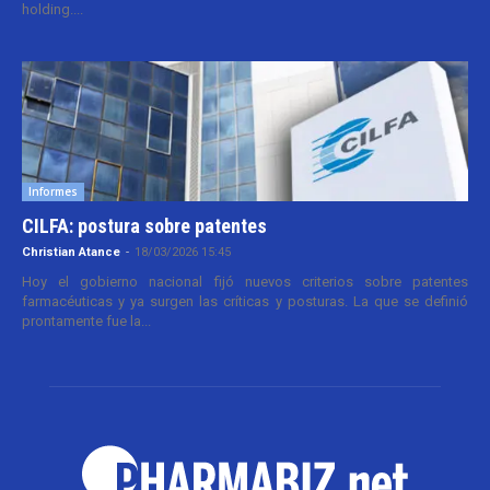
holding....
Informes
CILFA: postura sobre patentes
Christian Atance
-
18/03/2026 15:45
Hoy el gobierno nacional fijó nuevos criterios sobre patentes
farmacéuticas y ya surgen las críticas y posturas. La que se definió
prontamente fue la...