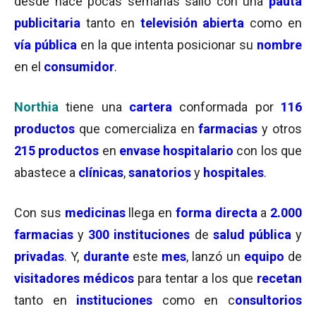
desde hace pocas semanas salió con una
pauta
publicitaria
tanto en
televisión abierta
como en
vía pública
en la que intenta posicionar su
nombre
en el
consumidor
.
Northia
tiene una
cartera
conformada por
116
productos
que comercializa en
farmacias
y otros
215 productos
en
envase hospitalario
con los que
abastece a
clínicas
,
sanatorios
y
hospitales
.
Con sus
medicinas
llega en
forma directa
a
2.000
farmacias
y
300 instituciones
de
salud pública
y
privadas
. Y,
durante
este
mes
, lanzó un
equipo
de
visitadores médicos
para tentar a los que
recetan
tanto en
instituciones
como en c
onsultorios