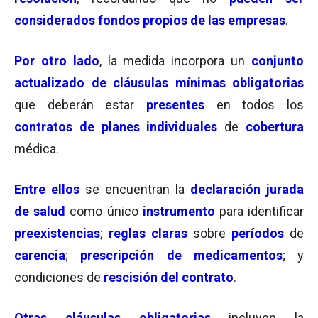
considerados fondos propios de las empresas
.
Por otro lado
, la medida incorpora un
conjunto
actualizado de cláusulas mínimas obligatorias
que deberán estar
presentes
en todos los
contratos de planes individuales
de
cobertura
médica.
Entre ellos
se encuentran la
declaración jurada
de salud
como único
instrumento
para identificar
preexistencias
;
reglas claras
sobre
períodos
de
carencia
;
prescripción de medicamentos
; y
condiciones de
rescisión del contrato
.
Otras cláusulas obligatorias
incluyen la