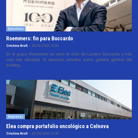
Ejecutivos
Roemmers: fin para Boccardo
Cristina Kroll
-
20/05/2026 13:00
En el grupo Roemmers se cerró el ciclo de Luciano Boccardo y tras
casi tres décadas. El ejecutivo actuaba como gerente general del
holding...
Empresas
Elea compra portafolio oncológico a Celnova
Cristina Kroll
-
20/03/2026 10:30