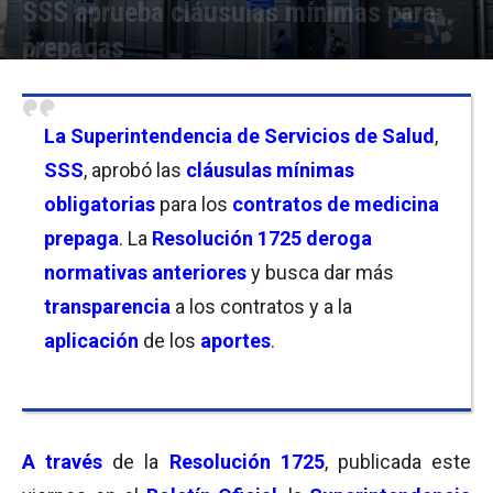
SSS aprueba cláusulas mínimas para
prepagas
Por
Christian Atance
-
19/09/2025 09:30
La
Superintendencia de Servicios de Salud
,
SSS
, aprobó las
cláusulas mínimas
obligatorias
para los
contratos de medicina
prepaga
. La
Resolución 1725
deroga
normativas anteriores
y busca dar más
transparencia
a los contratos y a la
aplicación
de los
aportes
.
A través
de la
Resolución
1725
, publicada este