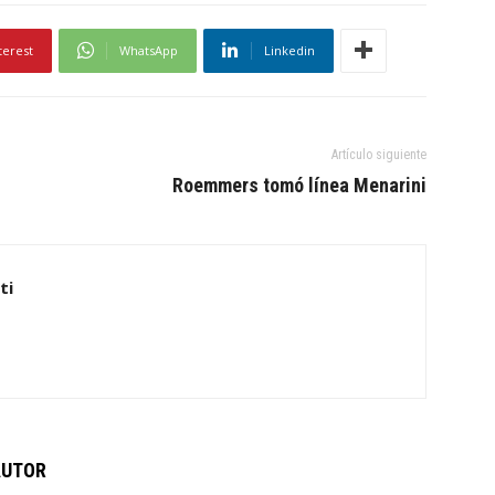
terest
WhatsApp
Linkedin
Artículo siguiente
Roemmers tomó línea Menarini
ti
AUTOR