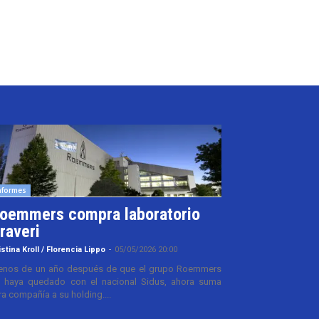
nformes
oemmers compra laboratorio
raveri
istina Kroll / Florencia Lippo
-
05/05/2026 20:00
nos de un año después de que el grupo Roemmers
 haya quedado con el nacional Sidus, ahora suma
ra compañía a su holding....