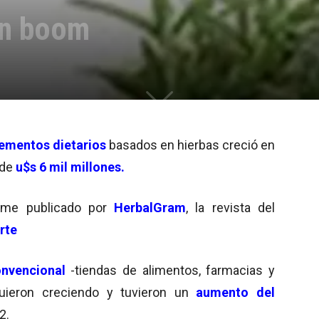
un boom
ementos dietarios
basados en hierbas creció en
 de
u$s 6 mil millones.
orme publicado por
HerbalGram
, la revista del
rte
onvencional
-tiendas de alimentos, farmacias y
uieron creciendo y tuvieron un
aumento del
2.