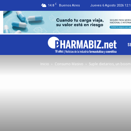
C
14.8
Buenos Aires
Jueves 6 Agosto 2026 12:1
Ph
S
Inicio
Consumo Masivo
Suple dietarios, un boom