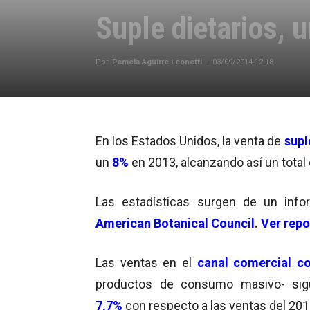
Suple dietarios, 
Por
Pamela Aguirre Leonetti
-
03/09/2014 12:18
En los Estados Unidos, la venta de
supl
un
8%
en 2013, alcanzando así un total
Las estadísticas surgen de un inf
American Botanical Council
.
Ver repo
Las ventas en el
canal comercial c
productos de consumo masivo- sig
7,7%
con respecto a las ventas del 201