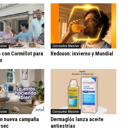
sivo
Consumo Masivo
con Cormillot para
Redoxon: invierno y Mundial
cs
sivo
Consumo Masivo
on nueva campaña
Dermaglós lanza aceite
ysec
antiestrías