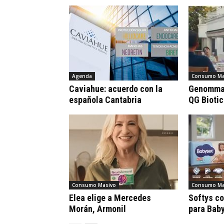
Agenda
Consumo Ma
Caviahue: acuerdo con la
Genomma 
española Cantabria
QG Bioti
Consumo Masivo
Consumo Ma
Elea elige a Mercedes
Softys c
Morán, Armonil
para Bab