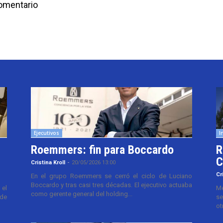
comentario
Ejecutivos
I
Roemmers: fin para Boccardo
R
C
Cristina Kroll
-
20/05/2026 13:00
Cr
En el grupo Roemmers se cerró el ciclo de Luciano
Boccardo y tras casi tres décadas. El ejecutivo actuaba
el
Me
como gerente general del holding...
 de
se
ot