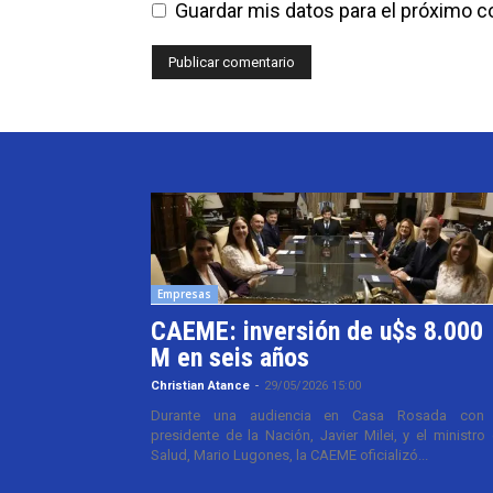
Guardar mis datos para el próximo 
Empresas
CAEME: inversión de u$s 8.000
M en seis años
Christian Atance
-
29/05/2026 15:00
Durante una audiencia en Casa Rosada con 
presidente de la Nación, Javier Milei, y el ministro
Salud, Mario Lugones, la CAEME oficializó...