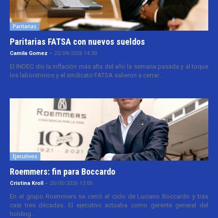
Paritarias
Paritarias FATSA con nuevos sueldos
Camila Gomez
-
22/04/2026 14:30
El INDEC dio la inflación más alta del año la semana pasada y al toque
los laboratorios y el sindicato FATSA salieron a cerrar...
Ejecutivos
Roemmers: fin para Boccardo
Cristina Kroll
-
20/05/2026 13:00
En el grupo Roemmers se cerró el ciclo de Luciano Boccardo y tras
casi tres décadas. El ejecutivo actuaba como gerente general del
holding...