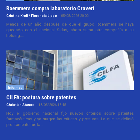
Roemmers compra laboratorio Craveri
Cristina Kroll / Florencia Lippo
-
05/05/2026 20:00
Menos de un año después de que el grupo Roemmers se haya
quedado con el nacional Sidus, ahora suma otra compañía a su
holding....
Informes
CILFA: postura sobre patentes
Christian Atance
-
18/03/2026 15:45
Hoy el gobierno nacional fijó nuevos criterios sobre patentes
farmacéuticas y ya surgen las críticas y posturas. La que se definió
prontamente fue la...