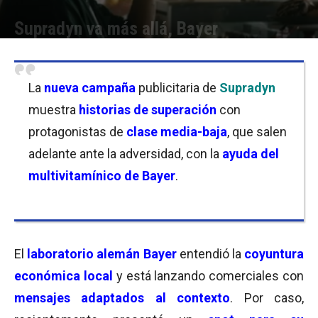
Supradyn va más allá, Bayer
Por
Florencia Lippo
-
06/09/2023 09:45
La
nueva campaña
publicitaria de
Supradyn
muestra
historias de superación
con
protagonistas de
clase media-baja
, que salen
adelante ante la adversidad, con la
ayuda del
multivitamínico de Bayer
.
El
laboratorio alemán Bayer
entendió la
coyuntura
económica local
y está lanzando comerciales con
mensajes adaptados al contexto
. Por caso,