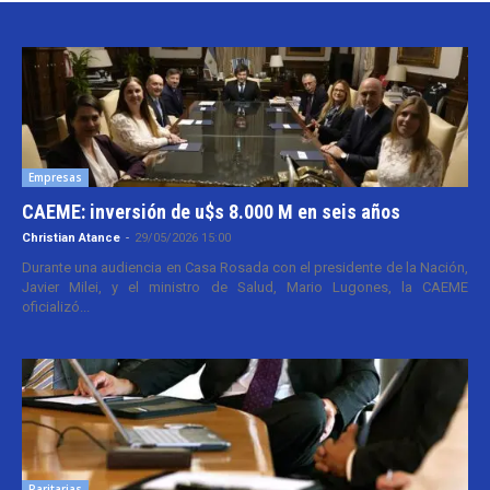
Empresas
CAEME: inversión de u$s 8.000 M en seis años
Christian Atance
-
29/05/2026 15:00
Durante una audiencia en Casa Rosada con el presidente de la Nación,
Javier Milei, y el ministro de Salud, Mario Lugones, la CAEME
oficializó...
Paritarias