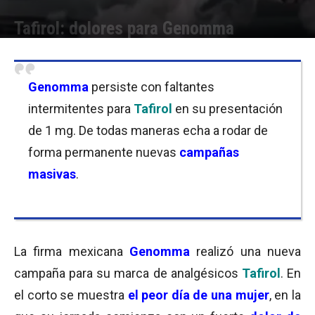
Tafirol: dolores para Genomma
Por
Florencia Costas
-
27/06/2016 18:00
Genomma
persiste con faltantes
intermitentes para
Tafirol
en su presentación
de 1 mg. De todas maneras echa a rodar de
forma permanente nuevas
campañas
masivas
.
La firma mexicana
Genomma
realizó una nueva
campaña para su marca de analgésicos
Tafirol
. En
el corto se muestra
el peor día de una mujer
, en la