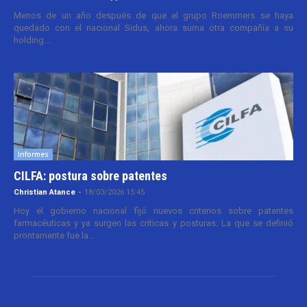
Menos de un año después de que el grupo Roemmers se haya
quedado con el nacional Sidus, ahora suma otra compañía a su
holding....
Informes
CILFA: postura sobre patentes
Christian Atance
-
18/03/2026 15:45
Hoy el gobierno nacional fijó nuevos criterios sobre patentes
farmacéuticas y ya surgen las críticas y posturas. La que se definió
prontamente fue la...