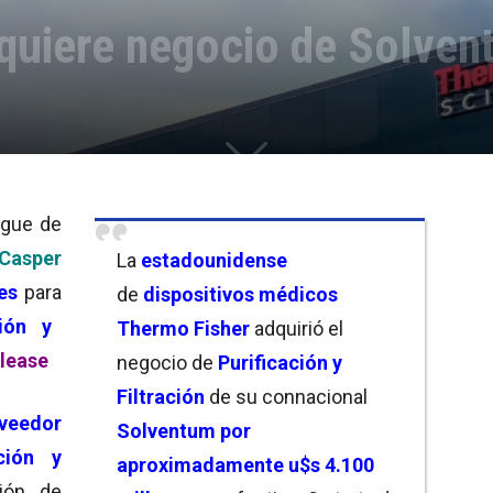
quiere negocio de Solven
igue de
Casper
La
estadounidense
es
para
de
dispositivos médicos
ción y
Thermo Fisher
adquirió el
elease
negocio de
Purificación y
Filtración
de su connacional
veedor
Solventum por
ación y
aproximadamente u$s 4.100
ión de