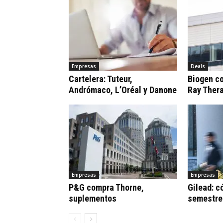
Empresas
Deals
Cartelera: Tuteur,
Biogen c
Andrómaco, L’Oréal y Danone
Ray Ther
Empresas
Empresas
P&G compra Thorne,
Gilead: c
suplementos
semestre