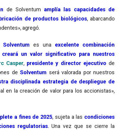
ón
de Solventum
amplía las capacidades de
abricación de productos biológicos
, abarcando
ndentes», agregó.
e Solventum
es una
excelente combinación
y
creará un valor significativo para nuestros
c Casper
,
presidente y director ejecutivo
de
iones de
Solventum
será valorada por nuestros
ra disciplinada estrategia de despliegue de
al en la creación de valor para los accionistas»,
plete a fines de 2025
, sujeta a las
condiciones
iones regulatorias
. Una vez que se cierre la