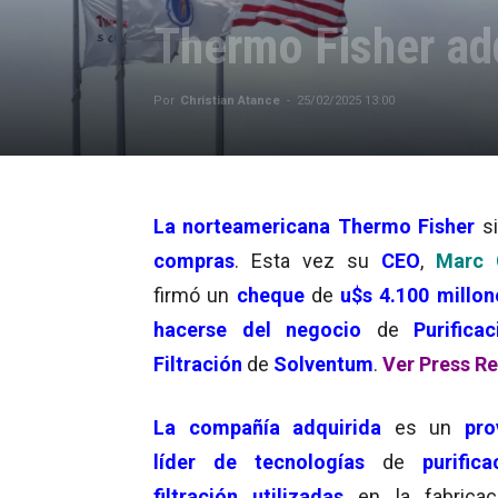
Thermo Fisher ad
Por
Christian Atance
-
25/02/2025 13:00
La norteamericana
Thermo Fisher
s
compras
. Esta vez su
CEO
,
Marc 
firmó un
cheque
de
u$s 4.100 millon
hacerse del negocio
de
Purifica
Filtración
de
Solventum
.
Ver Press R
La compañía adquirida
es un
pro
líder de tecnologías
de
purific
filtración utilizadas
en la fabricac