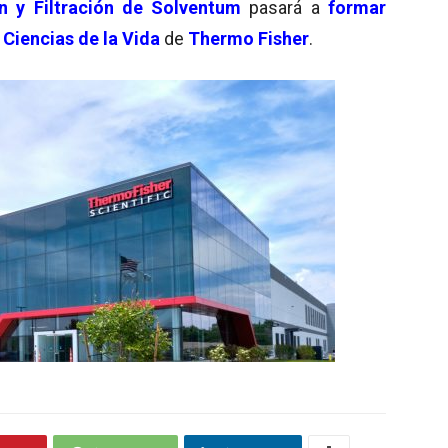
n y Filtración de Solventum
pasará a
formar
Ciencias de la Vida
de
Thermo Fisher
.