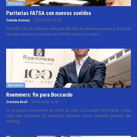
Paritarias
Paritarias FATSA con nuevos sueldos
Camila Gomez
-
22/04/2026 14:30
El INDEC dio la inflación más alta del año la semana pasada y al toque
los laboratorios y el sindicato FATSA salieron a cerrar...
Ejecutivos
Roemmers: fin para Boccardo
Cristina Kroll
-
20/05/2026 13:00
En el grupo Roemmers se cerró el ciclo de Luciano Boccardo y tras
casi tres décadas. El ejecutivo actuaba como gerente general del
holding...