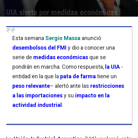
UIA alerta por medidas económicas
Por
Florencia Lippo
-
02/08/2023 19:15
Esta semana
Sergio Massa
anunció
desembolsos del FMI
y dio a conocer una
serie de
medidas económicas
que se
pondrán en marcha. Como respuesta,
la UIA
-
entidad en la que la
pata de farma
tiene un
peso relevante
– alertó ante las
restricciones
a las importaciones
y su
impacto en la
actividad industrial
.