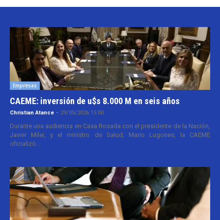
Empresas
CAEME: inversión de u$s 8.000 M en seis años
Christian Atance
-
29/05/2026 15:00
Durante una audiencia en Casa Rosada con el presidente de la Nación,
Javier Milei, y el ministro de Salud, Mario Lugones, la CAEME
oficializó...