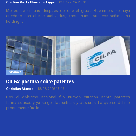
Cristina Kroll / Florencia Lippo
-
05/05/2026 20:00
Menos de un año después de que el grupo Roemmers se haya
quedado con el nacional Sidus, ahora suma otra compañía a su
holding....
Informes
CILFA: postura sobre patentes
Christian Atance
-
18/03/2026 15:45
Hoy el gobierno nacional fijó nuevos criterios sobre patentes
farmacéuticas y ya surgen las críticas y posturas. La que se definió
prontamente fue la...