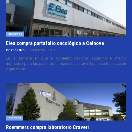
Empresas
Elea compra portafolio oncológico a Celnova
Cristina Kroll
-
20/03/2026 10:30
En la semana en que el gobierno nacional aggiornó el marco
normativo para las patentes farmacéuticas tuvo lugar una transacción
y que va por...
Informes
Roemmers compra laboratorio Craveri