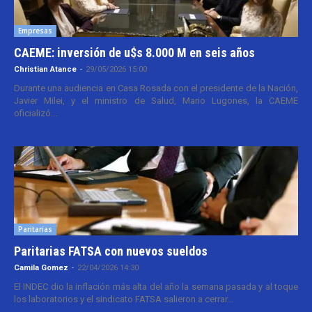
Empresas
CAEME: inversión de u$s 8.000 M en seis años
Christian Atance
-
29/05/2026 15:00
Durante una audiencia en Casa Rosada con el presidente de la Nación,
Javier Milei, y el ministro de Salud, Mario Lugones, la CAEME
oficializó...
Paritarias
Paritarias FATSA con nuevos sueldos
Camila Gomez
-
22/04/2026 14:30
El INDEC dio la inflación más alta del año la semana pasada y al toque
los laboratorios y el sindicato FATSA salieron a cerrar...