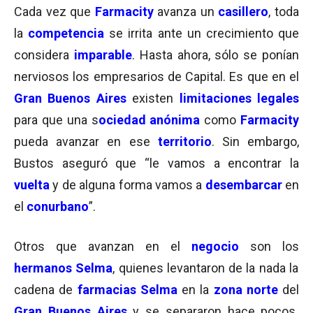
Cada vez que
Farmacity
avanza un
casillero
, toda
la
competencia
se irrita ante un crecimiento que
considera
imparable
. Hasta ahora, sólo se ponían
nerviosos los empresarios de Capital. Es que en el
Gran Buenos Aires
existen
limitaciones legales
para que una s
ociedad anónima
como
Farmacity
pueda avanzar en ese
territorio
. Sin embargo,
Bustos aseguró que “le vamos a encontrar la
vuelta
y de alguna forma vamos a
desembarcar
en
el
conurbano
”.
Otros que avanzan en el
negocio
son los
hermanos Selma
, quienes levantaron de la nada la
cadena de
farmacias Selma
en la
zona norte
del
Gran Buenos Aires
y se separaron hace pocos