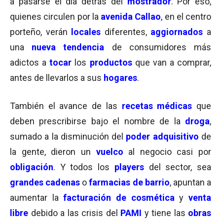
a pasarse el día detrás del
mostrador
. Por eso,
quienes circulen por la
avenida Callao
, en el centro
porteño, verán
locales
diferentes,
aggiornados
a
una
nueva tendencia
de consumidores más
adictos a
tocar
los
productos
que van a comprar,
antes de llevarlos a sus
hogares
.
También el avance de las
recetas médicas
que
deben prescribirse bajo el nombre de la
droga
,
sumado a la disminución del
poder adquisitivo
de
la gente, dieron un
vuelco
al negocio casi por
obligación
. Y todos los
players
del sector, sea
grandes cadenas
o
farmacias de barrio
, apuntan a
aumentar la
facturación de cosmética
y
venta
libre
debido a las crisis del
PAMI
y tiene las
obras