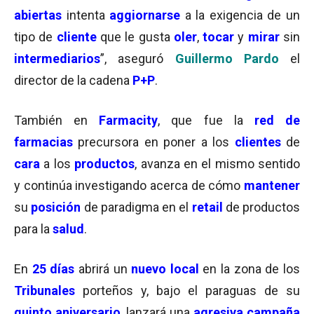
abiertas
intenta
aggiornarse
a la exigencia de un
tipo de
cliente
que le gusta
ole
r
,
tocar
y
mirar
sin
intermediarios
”, aseguró
Guillermo Pardo
el
director de la cadena
P+P
.
También en
Farmacity
, que fue la
red de
farmacias
precursora en poner a los
clientes
de
cara
a los
productos
, avanza en el mismo sentido
y continúa investigando acerca de cómo
mantener
su
posición
de paradigma en el
retail
de productos
para la
salud
.
En
25
días
abrirá un
nuevo local
en la zona de los
Tribunales
porteños y, bajo el paraguas de su
quinto aniversario
, lanzará una
agresiva campaña