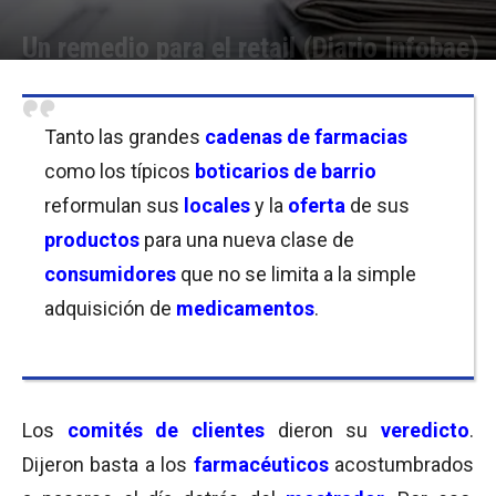
Un remedio para el retail (Diario Infobae)
Por
Equipo de Redacción
-
28/08/2002 14:30
Tanto las grandes
cadenas de farmacias
como los típicos
boticarios de barrio
reformulan sus
locales
y la
oferta
de sus
productos
para una nueva clase de
consumidores
que no se limita a la simple
adquisición de
medicamentos
.
Los
comités de clientes
dieron su
veredicto
.
Dijeron basta a los
farmacéuticos
acostumbrados