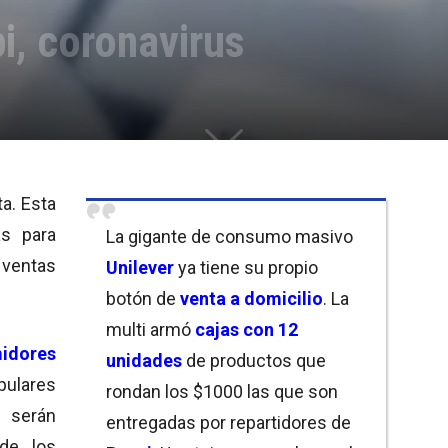
i, coronavirus
ta. Esta
as para
La gigante de consumo masivo
 ventas
Unilever
ya tiene su propio
botón de
venta a domicilio
. La
multi armó
cajas con 12
idores
unidades
de productos que
pulares
rondan los $1000 las que son
 serán
entregadas por repartidores de
de los