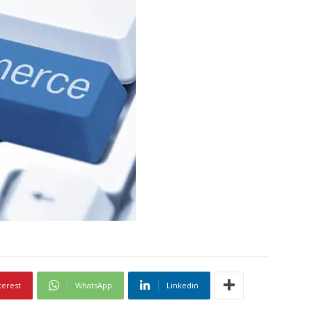
terest
WhatsApp
Linkedin