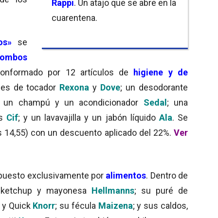
Rappi
. Un atajo que se abre en la
cuarentena.
os»
se
combos
onformado por 12 artículos de
higiene y de
nes de tocador
Rexona
y
Dove
; un desodorante
; un champú y un acondicionador
Sedal
; una
es
Cif
; y un lavavajilla y un jabón líquido
Ala
. Se
 14,55) con un descuento aplicado del 22%.
Ver
uesto exclusivamente por
alimentos
. Dentro de
s ketchup y mayonesa
Hellmanns
; su puré de
 y Quick
Knorr
; su fécula
Maizena
; y sus caldos,