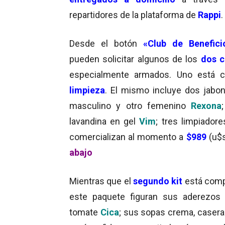
repartidores de la plataforma de
Rappi
.
Desde el botón
«Club de Benefici
pueden solicitar algunos de los
dos 
especialmente armados. Uno está c
limpieza
. El mismo incluye dos jabo
masculino y otro femenino
Rexona
lavandina en gel
Vim
; tres limpiador
comercializan al momento a
$989
(u$s
abajo
Mientras que el
segundo kit
está comp
este paquete figuran sus aderezo
tomate
Cica
; sus sopas crema, casera