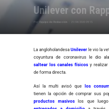
Unilever con Rapp
Por
Equipo de Redacción
-
21/04/2020 09:15
La angloholandesa
Unilever
le vio la ve
coyuntura de coronavirus le dio al
saltear los canales físicos
y realizar
de forma directa.
Así la multi avisó que
los consum
tienen la opción de comprar sus po
productos masivos
los que luego
entregados a domicilio
a través 