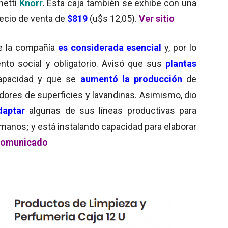
hetti
Knorr
. Esta caja también se exhibe con una
recio de venta de
$819
(u$s 12,05).
Ver sitio
de la compañía
es considerada esencial
y, por lo
ento social y obligatorio. Avisó que sus
plantas
apacidad y que se
aumentó la producción
de
dores de superficies y lavandinas. Asimismo, dio
daptar
algunas de sus líneas productivas para
manos; y está instalando capacidad para elaborar
comunicado