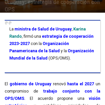
Uruguay: estrategia de cooperación con
OPS
Por
Florencia Lippo
-
22/08/2023 10:00
La
ministra de Salud de Uruguay
,
Karina
Rando
, firmó una
estrategia de cooperación
2023-2027
con la
Organización
Panamericana de la Salud
y la
Organización
Mundial de la Salud
(OPS/OMS).
El
gobierno de Uruguay
renovó
hasta el 2027
un
compromiso de
trabajo conjunto con la
OPS/OMS
. El acuerdo propone una
visión