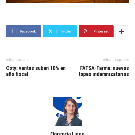
Facebook
Twitter
Pinterest
Artículo anterior
Artículo siguiente
Coty: ventas suben 10% en
FATSA-Farma: nuevos
año fiscal
topes indemnizatorios
Florencia Lippo