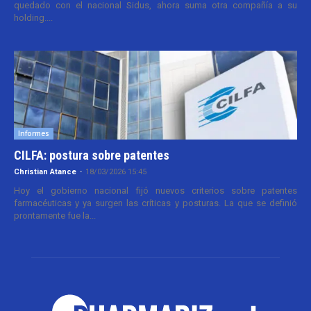
quedado con el nacional Sidus, ahora suma otra compañía a su
holding....
Informes
CILFA: postura sobre patentes
Christian Atance
-
18/03/2026 15:45
Hoy el gobierno nacional fijó nuevos criterios sobre patentes
farmacéuticas y ya surgen las críticas y posturas. La que se definió
prontamente fue la...