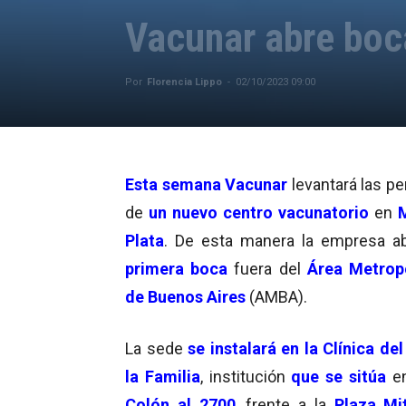
Vacunar abre boc
Por
Florencia Lippo
-
02/10/2023 09:00
Esta semana
Vacunar
levantará las pe
de
un nuevo centro vacunatorio
en
Plata
. De esta manera la empresa ab
primera boca
fuera del
Área Metrop
de Buenos Aires
(AMBA).
La sede
se instalará en la Clínica del
la Familia
, institución
que se sitúa
e
Colón al 2700
, frente a la
Plaza Mi