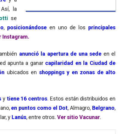
 Así, la
otti
se
no
,
posicionándose
en uno de los
principales
r Instagram.
ambién
anunció la apertura de una sede
en el
red apunta a ganar
capilaridad en la Ciudad de
ón
ubicados en
shoppings y en zonas de alto
s
y
tiene 16 centros
. Estos están distribuidos en
ano,
en puntos como el Dot
, Almagro,
Belgrano
,
lar, y
Lanús
, entre otros.
Ver sitio Vacunar
.