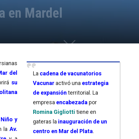
a en Mardel
rsianas
Mar del
La
cadena de vacunatorios
rirá
su
Vacunar
activó una
estrategia
olitana
de expansión
territorial. La
empresa
encabezada
por
Romina Gigliotti
tiene en
 Niño y
gateras la
inauguración de un
n la
Av.
centro en Mar del Plata
.
tre
y a