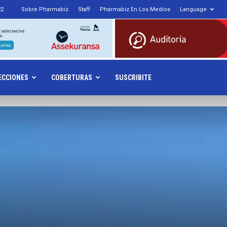
22
Sobre Pharmabiz
Staff
Pharmabiz En Los Medios
Language
armabiz.NET
ECCIONES
COBERTURAS
SUSCRIBITE