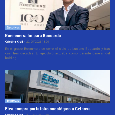
Ejecutivos
Roemmers: fin para Boccardo
Cristina Kroll
-
20/05/2026 13:00
En el grupo Roemmers se cerró el ciclo de Luciano Boccardo y tras
casi tres décadas. El ejecutivo actuaba como gerente general del
holding...
Empresas
Elea compra portafolio oncológico a Celnova
Cristina Kroll
-
20/03/2026 10:30