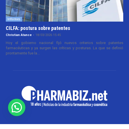
Informes
CILFA: postura sobre patentes
Christian Atance
-
18/03/2026 15:45
Hoy el gobierno nacional fijó nuevos criterios sobre patentes
farmacéuticas y ya surgen las críticas y posturas. La que se definió
prontamente fue la...
SOBRE NOSOTROS