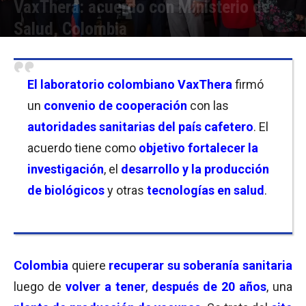
VaxThera: acuerdo con Ministerio de
Salud, Colombia
Por
Christian Atance
-
28/02/2025 12:00
El laboratorio colombiano VaxThera
firmó
un
convenio de cooperación
con las
autoridades sanitarias del país cafetero
. El
acuerdo tiene como
objetivo fortalecer la
investigación
, el
desarrollo y la producción
de biológicos
y otras
tecnologías en salud
.
Colombia
quiere
recuperar su soberanía sanitaria
luego de
volver a tener
,
después de 20 años
, una